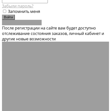
Забыли пароль?
Запомнить меня
Зарегистрироваться
После регистрации на сайте вам будет доступно
отслеживание состояния заказов, личный кабинет и
другие новые возможности
Каталог товаров
Резинотехнические изделия
Рукава и шланги промышленные
Рукава
гидравлические РВД с фитингами Штуцеры
Техпластины
Ремни приводные
Ленты конвейерные,
крепления для лент
Шнуры резиновые ГОСТ 6467-79
Кольца Манжеты Сальники
Полоса Лайон
Профили,
уплотнители, прокладки резиновые
Уплотнители
самоклеящиеся
Трубы вентиляционные гибкие
шахтные
Нестандартные РТИ
Трубка резиновая
Сырая
резиновая смесь
Шнур резиновый пористый
Шнуры
силиконовые
Соединения для промышленных рукавов