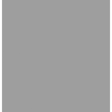
Кольца уплотнительные для камлоков
Ремонтные соединения
Трубки соединительные для патрубков
Хомуты
Хомуты червячные
Хомуты силовые одноболтовые
Хомуты силовые двухболтовые
Хомуты проволочные
Кабельные стяжки
Хомуты МИНИ
Хомуты пружинные
Хомуты Руббер
Хомуты силовые SK
Хомуты трубные
Асбестотехнические изделия
Изделия из асбеста
Картон асбестовый
Лента асбестовая
Лист асбостальной
Ткань асбестовая