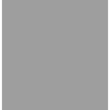
Стеклоткань Стеклопластик
Теплоизоляция AVANTEX
Подшипники
Кольца стопорные
Кольца стопорные внутренние
Кольца стопорные наружные
Комплектующие абразивоструйного оборудования
Крабовые соединения
Подшипники Съемники
Подшипники SKF
Подшипники корпусные
Подшипники миниатюрные
Подшипники роликовые конические
Подшипники роликовые радиальные игольчатые
Подшипники роликовые радиальные с короткими
цилиндрическими роликами
Подшипники роликовые радиальные сферические
двухрядные
Подшипники упорные шариковые
Подшипники шариковые радиально-упорные