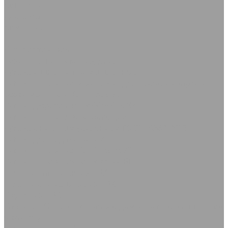
Контакты
Доставка
Компания
...
Каталог товаров
Резинотехнические изделия
Рукава и шланги промышленные
Рукава напорные резиновые для газовой сварки и
резки металлов ГОСТ 9356-75
Рукава дюритовые ТУ 0056016-87
Рукава нaпорно-всасывающие
Рукава с нитяным усилением ГОСТ 10362-2017
Рукава для подачи битума
Рукава напорные ГОСТ 18698-79
Рукава напорные по ТУ класс ВГ, Г
Шланги напорные из ПВХ
Шланги спиральные из ПВХ
Трубка из ПВХ
Таблица ГОСТов, ТУ производимых рукавов и шлангов
(скачать)