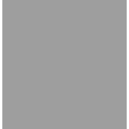
Профили, уплотнители, прокладки резиновые
Уплотнители самоклеящиеся
Каталог уплотнителей
Профиль D самоклеящийся
Профиль Е самоклеящийся
Профиль P самоклеящийся
Трубы вентиляционные гибкие шахтные
Трубы нагнетания
Трубы разрежения
Нестандартные РТИ
Трубка резиновая
Сырая резиновая смесь
Шнур резиновый пористый
Шнуры силиконовые
Соединения для промышленных рукавов
Камлоки (переходники) Ремонтные соединения
Камлоки алюминиевые
Камлоки из нержавеющей стали
Камлоки переходные
Камлоки полипропиленовые