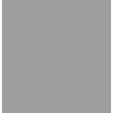
Полиуретан
Пластины полиуретан
Пресс-маслёнки (тавотницы)
Стержни полиуретан
Фторопласт, Лента ФУМ
Лента ФУМ
Пластины
Стержни
РТИ для подвижного состава РЖД
Сопутствующие товары
Каболка
Круги абразивные по металлу
Сантехнический лён
Смазки, клеи, герметики
Герметики и фиксаторы
Клеи
Очистители
Смазки
Сопла пескоструйные
Составы для защиты от коррозии
Составы металлонаполненные