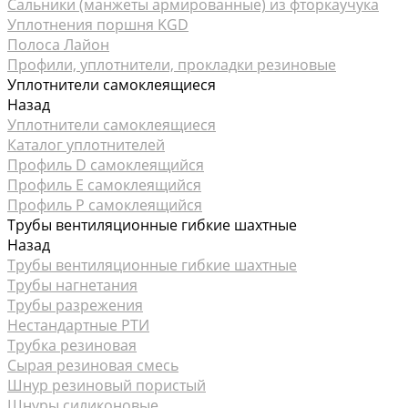
Сальники (манжеты армированные) из фторкаучука
Уплотнения поршня KGD
Полоса Лайон
Профили, уплотнители, прокладки резиновые
Уплотнители самоклеящиеся
Назад
Уплотнители самоклеящиеся
Каталог уплотнителей
Профиль D самоклеящийся
Профиль Е самоклеящийся
Профиль P самоклеящийся
Трубы вентиляционные гибкие шахтные
Назад
Трубы вентиляционные гибкие шахтные
Трубы нагнетания
Трубы разрежения
Нестандартные РТИ
Трубка резиновая
Сырая резиновая смесь
Шнур резиновый пористый
Шнуры силиконовые