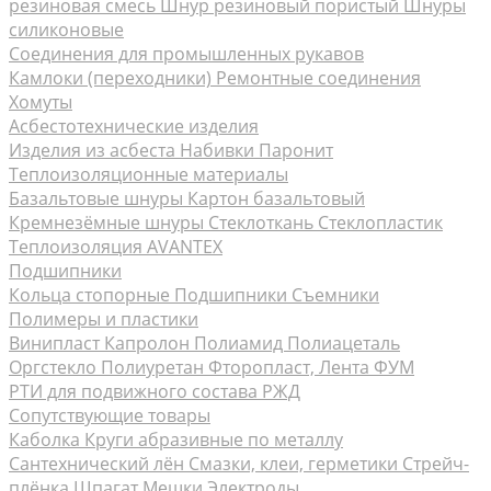
резиновая смесь
Шнур резиновый пористый
Шнуры
силиконовые
Соединения для промышленных рукавов
Камлоки (переходники) Ремонтные соединения
Хомуты
Асбестотехнические изделия
Изделия из асбеста
Набивки
Паронит
Теплоизоляционные материалы
Базальтовые шнуры
Картон базальтовый
Кремнезёмные шнуры
Стеклоткань Стеклопластик
Теплоизоляция AVANTEX
Подшипники
Кольца стопорные
Подшипники Съемники
Полимеры и пластики
Винипласт
Капролон Полиамид Полиацеталь
Оргстекло
Полиуретан
Фторопласт, Лента ФУМ
РТИ для подвижного состава РЖД
Сопутствующие товары
Каболка
Круги абразивные по металлу
Сантехнический лён
Смазки, клеи, герметики
Стрейч-
плёнка
Шпагат Мешки
Электроды