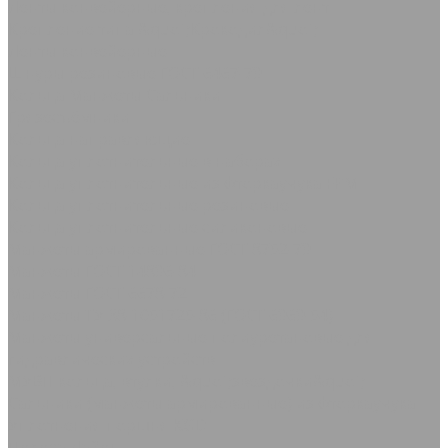
Ленты конвейерные, крепления для лент
Крепление типа &quot;Крокодил&quot;
Ленты конвейерные
Шнуры резиновые ГОСТ 6467-79
Кольца Манжеты Сальники
Грязесъёмники
Кольца направляющие
Кольца уплотнительные в наборах
Кольца уплотнительные из фторкаучука FPM
Кольца уплотнительные резиновые
Кольца уплотнительные силиконовые
Манжеты армированные ГОСТ 8752-79
Манжеты ГОСТ 14896-84
Манжеты ГОСТ 6678-72
Манжеты ТУ 38-1051725-86 (ГОСТ 6969-54)
Манжеты универсальные полиуретановые для
гидравлических устройств
МУВП кольца, втулки, &quot;звездочки&quot;
Сальники (манжеты армированные) из фторкаучука
Уплотнения поршня KGD
Полоса Лайон