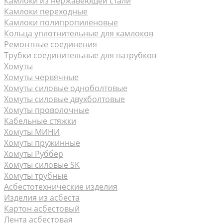
Камлоки из нержавеющей стали
Камлоки переходные
Камлоки полипропиленовые
Кольца уплотнительные для камлоков
Ремонтные соединения
Трубки соединительные для патрубков
Хомуты
Хомуты червячные
Хомуты силовые одноболтовые
Хомуты силовые двухболтовые
Хомуты проволочные
Кабельные стяжки
Хомуты МИНИ
Хомуты пружинные
Хомуты Руббер
Хомуты силовые SK
Хомуты трубные
Асбестотехнические изделия
Изделия из асбеста
Картон асбестовый
Лента асбестовая