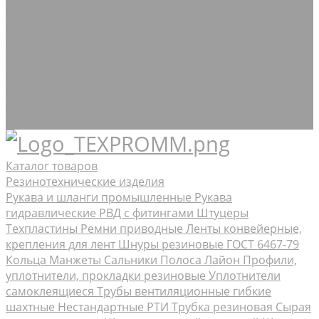
Стрейч-плёнка
Шпагат Мешки
Электроды
+7 (495) 725-91-23
info@rtis.ru
Контакты
Доставка
Компания
Каталог товаров
Резинотехнические изделия
Рукава и шланги промышленные
Рукава
гидравлические РВД с фитингами Штуцеры
Техпластины
Ремни приводные
Ленты конвейерные,
крепления для лент
Шнуры резиновые ГОСТ 6467-79
Кольца Манжеты Сальники
Полоса Лайон
Профили,
уплотнители, прокладки резиновые
Уплотнители
самоклеящиеся
Трубы вентиляционные гибкие
шахтные
Нестандартные РТИ
Трубка резиновая
Сырая