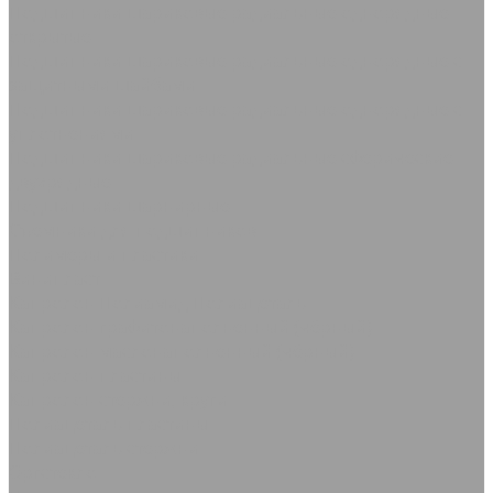
Подшипники шариковые радиальные однорядные
открытые
Подшипники шариковые радиальные однорядные с
защитными шайбами
Подшипники шариковые радиальные однорядные с
уплотнениями
Подшипники шариковые радиальные сферические
двухрядные
Подшипники шарнирные
Съемники для подшипников
Полимеры и пластики
Винипласт
Капролон Полиамид Полиацеталь
Капролон графитонаполненный (чёрный)
Капролон маслонаполненный (чёрный)
Капролон пластины
Капролон стержни, круги
Полиацеталь пластины
Полиацеталь стержни
Оргстекло