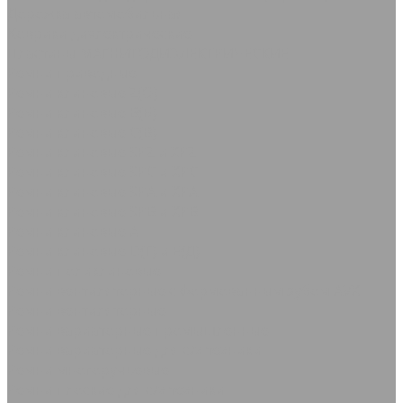
Дорожка автомобильная
Коврики диэлектрические
Пластины МАГНИТОДИЭЛЕКТРИЧЕСКИЕ
Ремни приводные
Ремни клиновые Z(О)
Ремни клиновые В(Б)
Ремни клиновые С(В)
Ремни клиновые SPZ и XPZ
Ремни клиновые SPC и XPC
Ремни клиновые SPA и XPA
Ремни клиновые SPB и XPB
Ремни клиновые А
Ремни клиновые D(Г) и Е(Д)
Ремни поликлиновые
Ремни вентиляторные с формованным зубом AVX
Ремни вентиляторные
Ремни вариаторные промышленные
Ремни вариаторные для с/х техники
Ремни многоручьевые
Ремни плоские для с/х техники