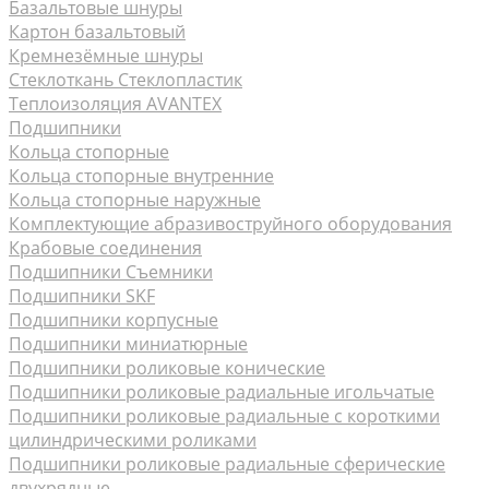
Базальтовые шнуры
Картон базальтовый
Кремнезёмные шнуры
Стеклоткань Стеклопластик
Теплоизоляция AVANTEX
Подшипники
Кольца стопорные
Кольца стопорные внутренние
Кольца стопорные наружные
Комплектующие абразивоструйного оборудования
Крабовые соединения
Подшипники Съемники
Подшипники SKF
Подшипники корпусные
Подшипники миниатюрные
Подшипники роликовые конические
Подшипники роликовые радиальные игольчатые
Подшипники роликовые радиальные с короткими
цилиндрическими роликами
Подшипники роликовые радиальные сферические
двухрядные