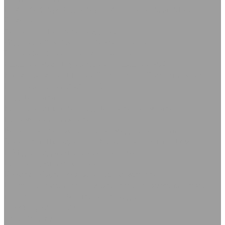
Камлоки (переходники) Ремонтные соединения
Хомуты
Асбестотехнические изделия
Изделия из асбеста
Набивки
Паронит
Теплоизоляционные материалы
Базальтовые шнуры
Картон базальтовый
Кремнезёмные шнуры
Стеклоткань Стеклопластик
Теплоизоляция AVANTEX
Подшипники
Кольца стопорные
Подшипники Съемники
Полимеры и пластики
Винипласт
Капролон Полиамид Полиацеталь
Оргстекло
Полиуретан
Фторопласт, Лента ФУМ
РТИ для подвижного состава РЖД
Сопутствующие товары
Каболка
Круги абразивные по металлу
Сантехнический лён
Смазки, клеи, герметики
Стрейч-
плёнка
Шпагат Мешки
Электроды
+7 (495) 725-91-23
info@rtis.ru