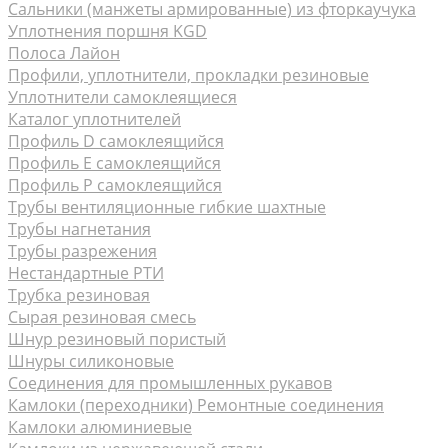
Сальники (манжеты армированные) из фторкаучука
Уплотнения поршня KGD
Полоса Лайон
Профили, уплотнители, прокладки резиновые
Уплотнители самоклеящиеся
Каталог уплотнителей
Профиль D самоклеящийся
Профиль Е самоклеящийся
Профиль P самоклеящийся
Трубы вентиляционные гибкие шахтные
Трубы нагнетания
Трубы разрежения
Нестандартные РТИ
Трубка резиновая
Сырая резиновая смесь
Шнур резиновый пористый
Шнуры силиконовые
Соединения для промышленных рукавов
Камлоки (переходники) Ремонтные соединения
Камлоки алюминиевые