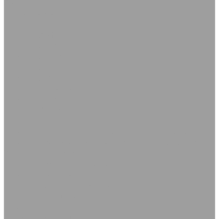
Хризотил
Шнуры асбестовые
Набивки
Набивки АГИ
Набивки АП-31
Набивки АПР-31
Набивки АС
Набивки АФТ
Набивки безасбестовые
Набивки ЛП-31
Набивки ХБП-31
Паронит
Паронит общего назначения ПОН-Б ГОСТ 481-80
Паронит ПМБ маслобензостойкий ГОСТ 481-80, ТУ
2575-144-00149363-99
Паронит ПМБ-1 ГОСТ 481-80
Паронит кислотостойкий ПК
Теплоизоляционные материалы
Базальтовые шнуры
Картон базальтовый
Кремнезёмные шнуры