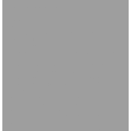
Рукава пескоструйные
Рукава плоскосворачиваемые
Рукава пневматические
Рукава силиконовые
Трубка силиконовая
Рукава гидравлические РВД с фитингами Штуцеры
Рукава РВД с фитингами DK
Рукава РВД с фитингами DKOL
Штуцеры соединительные и переходные для РВД
Техпластины
Техпластина ТМКЩ-С рулонная ГОСТ 7338-90
Техпластина ТМКЩ-С формовая ГОСТ 7338-90
Техпластина МБС-С рулонная ГОСТ 7338-90
Техпластина МБС-С формовая ГОСТ 7338-90
Сырые смеси
Пластина электропроводящая РЭП
Пластина пищевая ГОСТ 17133-83
Пластины губчатая и пористая
Силиконовые пластины ТУ 2500-281-00152106-98
Пластина вакуумная ТУ 38.105.116-81
Техпластина для дорожной техники (скребки)