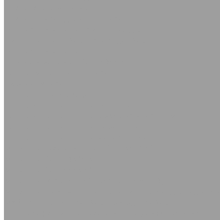
Ремни многоручьевые
Ремни плоские для с/х техники
Ленты конвейерные, крепления для лент
Крепление типа &quot;Крокодил&quot;
Ленты конвейерные
Шнуры резиновые ГОСТ 6467-79
Кольца Манжеты Сальники
Грязесъёмники
Кольца направляющие
Кольца уплотнительные в наборах
Кольца уплотнительные из фторкаучука FPM
Кольца уплотнительные резиновые
Кольца уплотнительные силиконовые
Манжеты армированные ГОСТ 8752-79
Манжеты ГОСТ 14896-84
Манжеты ГОСТ 6678-72
Манжеты ТУ 38-1051725-86 (ГОСТ 6969-54)
Манжеты универсальные полиуретановые для гидравли
МУВП кольца, втулки, &quot;звездочки&quot;
Сальники (манжеты армированные) из фторкаучука