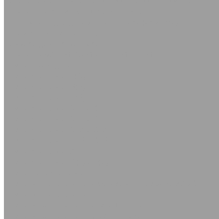
Силиконовые пластины ТУ 2500-281-00152106-98
Пластина вакуумная ТУ 38.105.116-81
Техпластина для дорожной техники (скребки)
Дорожка автомобильная
Коврики диэлектрические
Пластины МАГНИТОДИЭЛЕКТРИЧЕСКИЕ
Ремни приводные
Ремни клиновые Z(О)
Ремни клиновые В(Б)
Ремни клиновые С(В)
Ремни клиновые SPZ и XPZ
Ремни клиновые SPC и XPC
Ремни клиновые SPA и XPA
Ремни клиновые SPB и XPB
Ремни клиновые А
Ремни клиновые D(Г) и Е(Д)
Ремни поликлиновые
Ремни вентиляторные с формованным зубом AVX
Ремни вентиляторные
Ремни вариаторные промышленные
Ремни вариаторные для с/х техники