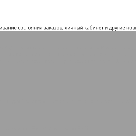
живание состояния заказов, личный кабинет и другие но
ие РВД с фитингами Штуцеры
Техпластины
Ремни приво
Сальники
Полоса Лайон
Профили, уплотнители, прокла
е РТИ
Трубка резиновая
Сырая резиновая смесь
Шнур ре
ые шнуры
Стеклоткань Стеклопластик
Теплоизоляция AVA
о
Полиуретан
Фторопласт, Лента ФУМ