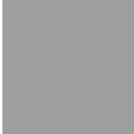
Сопутствующие товары
Каболка
Круги абразивные по металлу
Сантехнический
+7 (495) 725-91-23
info@rtis.ru
Контакты
Доставка
Компания
...
Каталог товаров
Резинотехнические изделия
Рукава и шланги промышленные
Рукава напорные резиновые для газовой сварки и резк
Рукава дюритовые ТУ 0056016-87
Рукава нaпорно-всасывающие
Рукава с нитяным усилением ГОСТ 10362-2017
Рукава для подачи битума
Рукава напорные ГОСТ 18698-79
Рукава напорные по ТУ класс ВГ, Г
Шланги напорные из ПВХ
Шланги спиральные из ПВХ