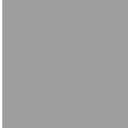
Уплотнения поршня KGD
Полоса Лайон
Профили, уплотнители, прокладки резиновые
Уплотнители самоклеящиеся
Каталог уплотнителей
Профиль D самоклеящийся
Профиль Е самоклеящийся
Профиль P самоклеящийся
Трубы вентиляционные гибкие шахтные
Трубы нагнетания
Трубы разрежения
Нестандартные РТИ
Трубка резиновая
Сырая резиновая смесь
Шнур резиновый пористый
Шнуры силиконовые
Соединения для промышленных рукавов
Камлоки (переходники) Ремонтные соединения
Камлоки алюминиевые
Камлоки из нержавеющей стали
Камлоки переходные