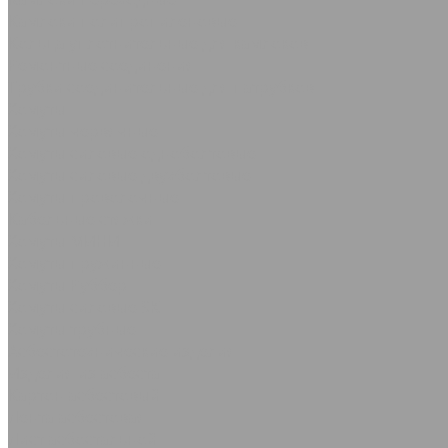
Камлоки полипропиленовые
Кольца уплотнительные для камлоков
Ремонтные соединения
Трубки соединительные для патрубков
Хомуты
Хомуты червячные
Хомуты силовые одноболтовые
Хомуты силовые двухболтовые
Хомуты проволочные
Кабельные стяжки
Хомуты МИНИ
Хомуты пружинные
Хомуты Руббер
Хомуты силовые SK
Хомуты трубные
Асбестотехнические изделия
Изделия из асбеста
Картон асбестовый
Лента асбестовая
Лист асбостальной