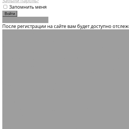
Забыли пароль?
Запомнить меня
Зарегистрироваться
После регистрации на сайте вам будет доступно отсле
Каталог товаров
Резинотехнические изделия
Рукава и шланги промышленные
Рукава гидравлическ
лент
Шнуры резиновые ГОСТ 6467-79
Кольца Манжеты 
Трубы вентиляционные гибкие шахтные
Нестандартны
Соединения для промышленных рукавов
Камлоки (переходники) Ремонтные соединения
Хомуты
Асбестотехнические изделия
Изделия из асбеста
Набивки
Паронит
Теплоизоляционные материалы
Базальтовые шнуры
Картон базальтовый
Кремнезёмн
Подшипники
Кольца стопорные
Подшипники Съемники
Полимеры и пластики
Винипласт
Капролон Полиамид Полиацеталь
Оргстекл
РТИ для подвижного состава РЖД