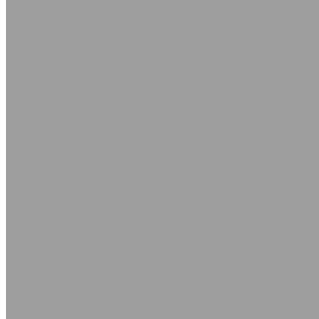
Трубка из ПВХ
Таблица ГОСТов, ТУ производимых рукавов и шлангов (
Рукава пескоструйные
Рукава плоскосворачиваемые
Рукава пневматические
Рукава силиконовые
Трубка силиконовая
Рукава гидравлические РВД с фитингами Штуцеры
Рукава РВД с фитингами DK
Рукава РВД с фитингами DKOL
Штуцеры соединительные и переходные для РВД
Техпластины
Техпластина ТМКЩ-С рулонная ГОСТ 7338-90
Техпластина ТМКЩ-С формовая ГОСТ 7338-90
Техпластина МБС-С рулонная ГОСТ 7338-90
Техпластина МБС-С формовая ГОСТ 7338-90
Сырые смеси
Пластина электропроводящая РЭП
Пластина пищевая ГОСТ 17133-83
Пластины губчатая и пористая