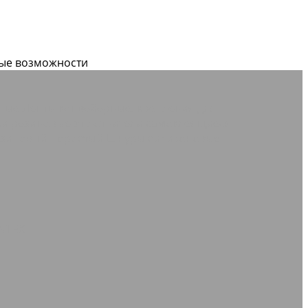
вые возможности
дные
Ленты конвейерные, крепления для
дки резиновые
Уплотнители самоклеящиеся
зиновый пористый
Шнуры силиконовые
NTEX