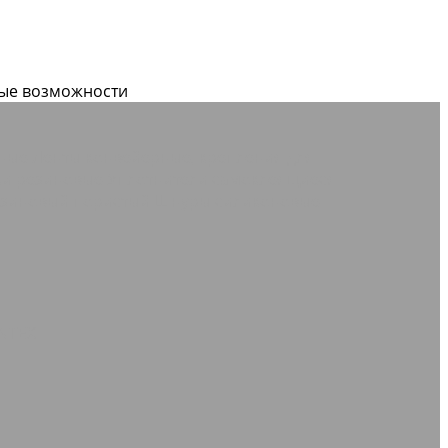
вые возможности
дные
Ленты конвейерные, крепления для
дки резиновые
Уплотнители самоклеящиеся
зиновый пористый
Шнуры силиконовые
NTEX