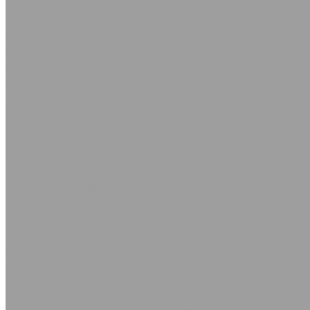
Трубка из ПВХ
Таблица ГОСТов, ТУ производимых рукавов и шлангов (
Рукава пескоструйные
Рукава плоскосворачиваемые
Рукава пневматические
Рукава силиконовые
Трубка силиконовая
Рукава гидравлические РВД с фитингами Штуцеры
Рукава РВД с фитингами DK
Рукава РВД с фитингами DKOL
Штуцеры соединительные и переходные для РВД
Техпластины
Техпластина ТМКЩ-С рулонная ГОСТ 7338-90
Техпластина ТМКЩ-С формовая ГОСТ 7338-90
Техпластина МБС-С рулонная ГОСТ 7338-90
Техпластина МБС-С формовая ГОСТ 7338-90
Сырые смеси
Пластина электропроводящая РЭП
Пластина пищевая ГОСТ 17133-83
Пластины губчатая и пористая