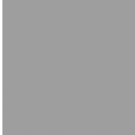
Ремни многоручьевые
Ремни плоские для с/х техники
Ленты конвейерные, крепления для лент
Крепление типа &quot;Крокодил&quot;
Ленты конвейерные
Шнуры резиновые ГОСТ 6467-79
Кольца Манжеты Сальники
Грязесъёмники
Кольца направляющие
Кольца уплотнительные в наборах
Кольца уплотнительные из фторкаучука FPM
Кольца уплотнительные резиновые
Кольца уплотнительные силиконовые
Манжеты армированные ГОСТ 8752-79
Манжеты ГОСТ 14896-84
Манжеты ГОСТ 6678-72
Манжеты ТУ 38-1051725-86 (ГОСТ 6969-54)
Манжеты универсальные полиуретановые для гидравли
МУВП кольца, втулки, &quot;звездочки&quot;
Сальники (манжеты армированные) из фторкаучука