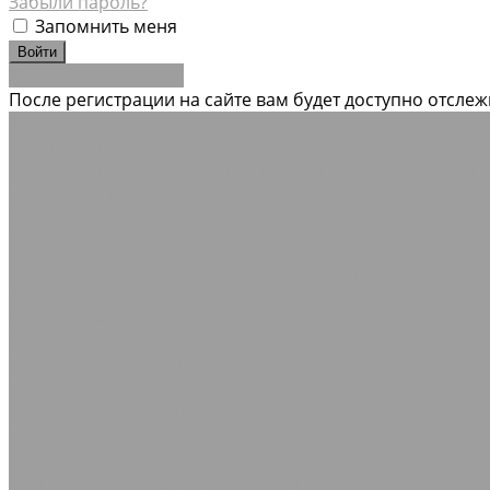
Забыли пароль?
Запомнить меня
Зарегистрироваться
После регистрации на сайте вам будет доступно отсле
Каталог товаров
Резинотехнические изделия
Рукава и шланги промышленные
Рукава гидравлическ
лент
Шнуры резиновые ГОСТ 6467-79
Кольца Манжеты 
Трубы вентиляционные гибкие шахтные
Нестандартны
Соединения для промышленных рукавов
Камлоки (переходники) Ремонтные соединения
Хомуты
Асбестотехнические изделия
Изделия из асбеста
Набивки
Паронит
Теплоизоляционные материалы
Базальтовые шнуры
Картон базальтовый
Кремнезёмн
Подшипники
Кольца стопорные
Подшипники Съемники
Полимеры и пластики
Винипласт
Капролон Полиамид Полиацеталь
Оргстекл
РТИ для подвижного состава РЖД