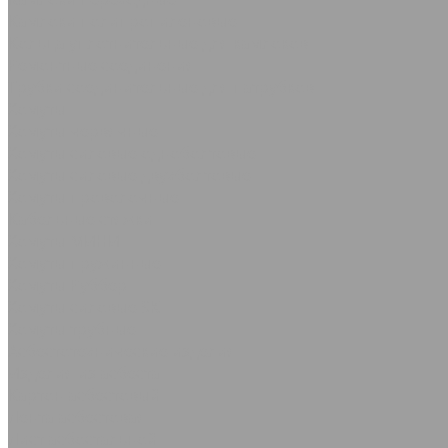
Камлоки полипропиленовые
Кольца уплотнительные для камлоков
Ремонтные соединения
Трубки соединительные для патрубков
Хомуты
Хомуты червячные
Хомуты силовые одноболтовые
Хомуты силовые двухболтовые
Хомуты проволочные
Кабельные стяжки
Хомуты МИНИ
Хомуты пружинные
Хомуты Руббер
Хомуты силовые SK
Хомуты трубные
Асбестотехнические изделия
Изделия из асбеста
Картон асбестовый
Лента асбестовая
Лист асбостальной