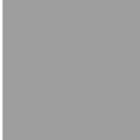
Силиконовые пластины ТУ 2500-281-00152106-98
Пластина вакуумная ТУ 38.105.116-81
Техпластина для дорожной техники (скребки)
Дорожка автомобильная
Коврики диэлектрические
Пластины МАГНИТОДИЭЛЕКТРИЧЕСКИЕ
Ремни приводные
Ремни клиновые Z(О)
Ремни клиновые В(Б)
Ремни клиновые С(В)
Ремни клиновые SPZ и XPZ
Ремни клиновые SPC и XPC
Ремни клиновые SPA и XPA
Ремни клиновые SPB и XPB
Ремни клиновые А
Ремни клиновые D(Г) и Е(Д)
Ремни поликлиновые
Ремни вентиляторные с формованным зубом AVX
Ремни вентиляторные
Ремни вариаторные промышленные
Ремни вариаторные для с/х техники