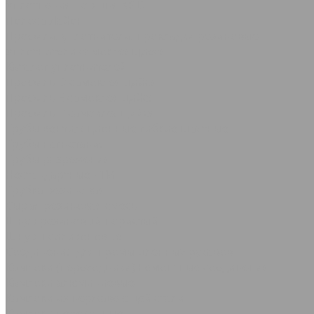
Уплотнения поршня KGD
Полоса Лайон
Профили, уплотнители, прокладки резиновые
Уплотнители самоклеящиеся
Каталог уплотнителей
Профиль D самоклеящийся
Профиль Е самоклеящийся
Профиль P самоклеящийся
Трубы вентиляционные гибкие шахтные
Трубы нагнетания
Трубы разрежения
Нестандартные РТИ
Трубка резиновая
Сырая резиновая смесь
Шнур резиновый пористый
Шнуры силиконовые
Соединения для промышленных рукавов
Камлоки (переходники) Ремонтные соединения
Камлоки алюминиевые
Камлоки из нержавеющей стали
Камлоки переходные