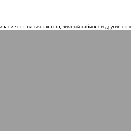
живание состояния заказов, личный кабинет и другие но
ие РВД с фитингами Штуцеры
Техпластины
Ремни приво
Сальники
Полоса Лайон
Профили, уплотнители, прокла
е РТИ
Трубка резиновая
Сырая резиновая смесь
Шнур ре
ые шнуры
Стеклоткань Стеклопластик
Теплоизоляция AVA
о
Полиуретан
Фторопласт, Лента ФУМ