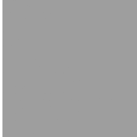
Сопутствующие товары
Каболка
Круги абразивные по металлу
Сантехнический
+7 (495) 725-91-23
info@rtis.ru
Контакты
Доставка
Компания
...
Каталог товаров
Резинотехнические изделия
Рукава и шланги промышленные
Рукава напорные резиновые для газовой сварки и резк
Рукава дюритовые ТУ 0056016-87
Рукава нaпорно-всасывающие
Рукава с нитяным усилением ГОСТ 10362-2017
Рукава для подачи битума
Рукава напорные ГОСТ 18698-79
Рукава напорные по ТУ класс ВГ, Г
Шланги напорные из ПВХ
Шланги спиральные из ПВХ