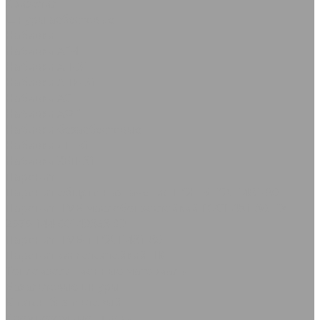
Хризотил
Шнуры асбестовые
Набивки
Набивки АГИ
Набивки АП-31
Набивки АПР-31
Набивки АС
Набивки АФТ
Набивки безасбестовые
Набивки ЛП-31
Набивки ХБП-31
Паронит
Паронит общего назначения ПОН-Б ГОСТ 481-80
Паронит ПМБ маслобензостойкий ГОСТ 481-80, ТУ
2575-144-00149363-99
Паронит ПМБ-1 ГОСТ 481-80
Паронит кислотостойкий ПК
Теплоизоляционные материалы
Базальтовые шнуры
Картон базальтовый
Кремнезёмные шнуры