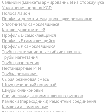
Сальники (манжеты армированные) из фторкаучука
Уплотнения поршня KGD
Полоса Лайон
Профили, уплотнители, прокладки резиновые
Уплотнители самоклеящиеся
Каталог уплотнителей
Профиль D самоклеящийся
Профиль Е самоклеящийся
Профиль P самоклеящийся
Трубы вентиляционные гибкие шахтные
Трубы нагнетания
Трубы разрежения
Нестандартные РТИ
Трубка резиновая
Сырая резиновая смесь
Шнур резиновый пористый
Шнуры силиконовые
Соединения для промышленных рукавов
Камлоки (переходники) Ремонтные соединения
Камлоки алюминиевые