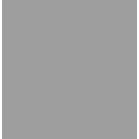
Дорожка автомобильная
Коврики диэлектрические
Пластины МАГНИТОДИЭЛЕКТРИЧЕСКИЕ
Ремни приводные
Ремни клиновые Z(О)
Ремни клиновые В(Б)
Ремни клиновые С(В)
Ремни клиновые SPZ и XPZ
Ремни клиновые SPC и XPC
Ремни клиновые SPA и XPA
Ремни клиновые SPB и XPB
Ремни клиновые А
Ремни клиновые D(Г) и Е(Д)
Ремни поликлиновые
Ремни вентиляторные с формованным зубом AVX
Ремни вентиляторные
Ремни вариаторные промышленные
Ремни вариаторные для с/х техники
Ремни многоручьевые
Ремни плоские для с/х техники