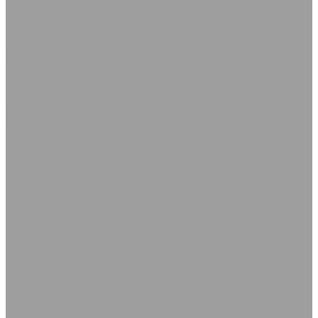
Контакты
Доставка
Компания
...
Каталог товаров
Резинотехнические изделия
Рукава и шланги промышленные
Рукава напорные резиновые для газовой сварки и
резки металлов ГОСТ 9356-75
Рукава дюритовые ТУ 0056016-87
Рукава нaпорно-всасывающие
Рукава с нитяным усилением ГОСТ 10362-2017
Рукава для подачи битума
Рукава напорные ГОСТ 18698-79
Рукава напорные по ТУ класс ВГ, Г
Шланги напорные из ПВХ
Шланги спиральные из ПВХ
Трубка из ПВХ
Таблица ГОСТов, ТУ производимых рукавов и шлангов
(скачать)