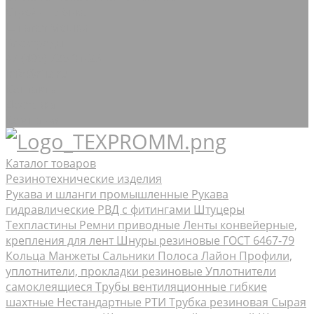
Стрейч-плёнка
Шпагат Мешки
Электроды
+7 (495) 725-91-23
info@rtis.ru
Контакты
Доставка
Компания
Каталог товаров
Резинотехнические изделия
Рукава и шланги промышленные
Рукава
гидравлические РВД с фитингами Штуцеры
Техпластины
Ремни приводные
Ленты конвейерные,
крепления для лент
Шнуры резиновые ГОСТ 6467-79
Кольца Манжеты Сальники
Полоса Лайон
Профили,
уплотнители, прокладки резиновые
Уплотнители
самоклеящиеся
Трубы вентиляционные гибкие
шахтные
Нестандартные РТИ
Трубка резиновая
Сырая