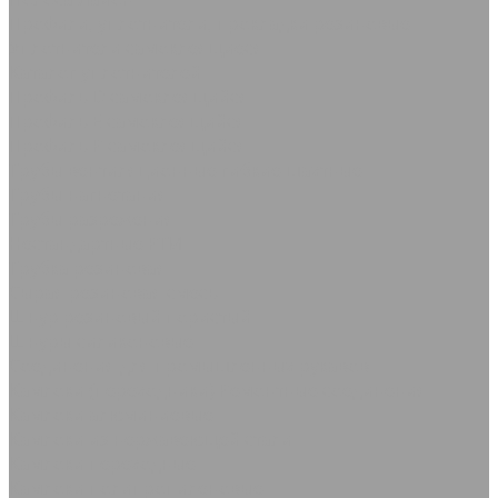
Профили, уплотнители, прокладки резиновые
Уплотнители самоклеящиеся
Каталог уплотнителей
Профиль D самоклеящийся
Профиль Е самоклеящийся
Профиль P самоклеящийся
Трубы вентиляционные гибкие шахтные
Трубы нагнетания
Трубы разрежения
Нестандартные РТИ
Трубка резиновая
Сырая резиновая смесь
Шнур резиновый пористый
Шнуры силиконовые
Соединения для промышленных рукавов
Камлоки (переходники) Ремонтные соединения
Камлоки алюминиевые
Камлоки из нержавеющей стали
Камлоки переходные
Камлоки полипропиленовые