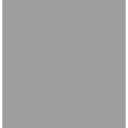
Рукава пескоструйные
Рукава плоскосворачиваемые
Рукава пневматические
Рукава силиконовые
Трубка силиконовая
Рукава гидравлические РВД с фитингами Штуцеры
Рукава РВД с фитингами DK
Рукава РВД с фитингами DKOL
Штуцеры соединительные и переходные для РВД
Техпластины
Техпластина ТМКЩ-С рулонная ГОСТ 7338-90
Техпластина ТМКЩ-С формовая ГОСТ 7338-90
Техпластина МБС-С рулонная ГОСТ 7338-90
Техпластина МБС-С формовая ГОСТ 7338-90
Сырые смеси
Пластина электропроводящая РЭП
Пластина пищевая ГОСТ 17133-83
Пластины губчатая и пористая
Силиконовые пластины ТУ 2500-281-00152106-98
Пластина вакуумная ТУ 38.105.116-81
Техпластина для дорожной техники (скребки)