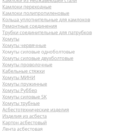
Камлоки из нержавеющей стали
Камлоки переходные
Камлоки полипропиленовые
Кольца уплотнительные для камлоков
Ремонтные соединения
Трубки соединительные для патрубков
Хомуты
Хомуты червячные
Хомуты силовые одноболтовые
Хомуты силовые двухболтовые
Хомуты проволочные
Кабельные стяжки
Хомуты МИНИ
Хомуты пружинные
Хомуты Руббер
Хомуты силовые SK
Хомуты трубные
Асбестотехнические изделия
Изделия из асбеста
Картон асбестовый
Лента асбестовая