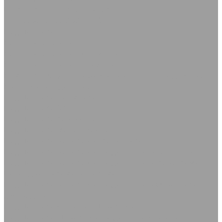
Стеклоткань Стеклопластик
Теплоизоляция AVANTEX
Подшипники
Кольца стопорные
Кольца стопорные внутренние
Кольца стопорные наружные
Комплектующие абразивоструйного оборудования
Крабовые соединения
Подшипники Съемники
Подшипники SKF
Подшипники корпусные
Подшипники миниатюрные
Подшипники роликовые конические
Подшипники роликовые радиальные игольчатые
Подшипники роликовые радиальные с короткими
цилиндрическими роликами
Подшипники роликовые радиальные сферические
двухрядные
Подшипники упорные шариковые
Подшипники шариковые радиально-упорные