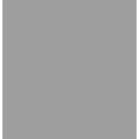
Ленты конвейерные, крепления для лент
Крепление типа &quot;Крокодил&quot;
Ленты конвейерные
Шнуры резиновые ГОСТ 6467-79
Кольца Манжеты Сальники
Грязесъёмники
Кольца направляющие
Кольца уплотнительные в наборах
Кольца уплотнительные из фторкаучука FPM
Кольца уплотнительные резиновые
Кольца уплотнительные силиконовые
Манжеты армированные ГОСТ 8752-79
Манжеты ГОСТ 14896-84
Манжеты ГОСТ 6678-72
Манжеты ТУ 38-1051725-86 (ГОСТ 6969-54)
Манжеты универсальные полиуретановые для
гидравлических устройств
МУВП кольца, втулки, &quot;звездочки&quot;
Сальники (манжеты армированные) из фторкаучука
Уплотнения поршня KGD
Полоса Лайон