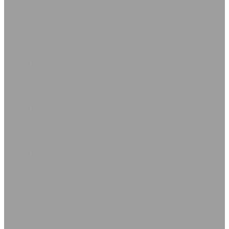
Кольца уплотнительные для камлоков
Ремонтные соединения
Трубки соединительные для патрубков
Хомуты
Хомуты червячные
Хомуты силовые одноболтовые
Хомуты силовые двухболтовые
Хомуты проволочные
Кабельные стяжки
Хомуты МИНИ
Хомуты пружинные
Хомуты Руббер
Хомуты силовые SK
Хомуты трубные
Асбестотехнические изделия
Изделия из асбеста
Картон асбестовый
Лента асбестовая
Лист асбостальной
Ткань асбестовая