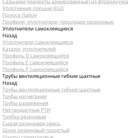
Сальники (манжеты армированные) из фторкаучука
Уплотнения поршня KGD
Полоса Лайон
Профили, уплотнители, прокладки резиновые
Уплотнители самоклеящиеся
Назад
Уплотнители самоклеящиеся
Каталог уплотнителей
Профиль D самоклеящийся
Профиль Е самоклеящийся
Профиль P самоклеящийся
Трубы вентиляционные гибкие шахтные
Назад
Трубы вентиляционные гибкие шахтные
Трубы нагнетания
Трубы разрежения
Нестандартные РТИ
Трубка резиновая
Сырая резиновая смесь
Шнур резиновый пористый
Шнуры силиконовые