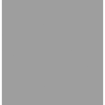
Камлоки (переходники) Ремонтные соединения
Хомуты
Асбестотехнические изделия
Изделия из асбеста
Набивки
Паронит
Теплоизоляционные материалы
Базальтовые шнуры
Картон базальтовый
Кремнезёмные шнуры
Стеклоткань Стеклопластик
Теплоизоляция AVANTEX
Подшипники
Кольца стопорные
Подшипники Съемники
Полимеры и пластики
Винипласт
Капролон Полиамид Полиацеталь
Оргстекло
Полиуретан
Фторопласт, Лента ФУМ
РТИ для подвижного состава РЖД
Сопутствующие товары
Каболка
Круги абразивные по металлу
Сантехнический лён
Смазки, клеи, герметики
Стрейч-
плёнка
Шпагат Мешки
Электроды
+7 (495) 725-91-23
info@rtis.ru