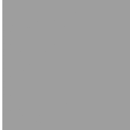
Камлоки полипропиленовые
Кольца уплотнительные для камлоков
Ремонтные соединения
Трубки соединительные для патрубков
Хомуты
Хомуты червячные
Хомуты силовые одноболтовые
Хомуты силовые двухболтовые
Хомуты проволочные
Кабельные стяжки
Хомуты МИНИ
Хомуты пружинные
Хомуты Руббер
Хомуты силовые SK
Хомуты трубные
Асбестотехнические изделия
Изделия из асбеста
Картон асбестовый
Лента асбестовая
Лист асбостальной