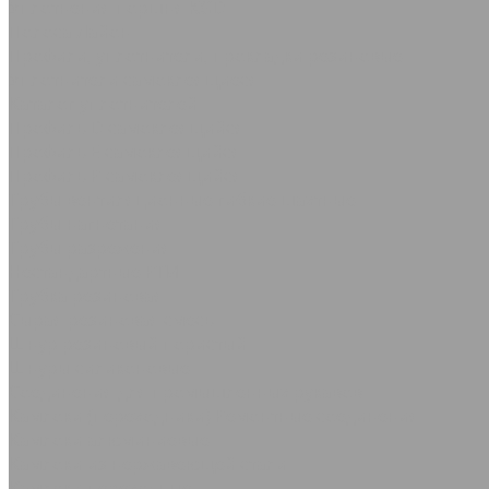
Уплотнения поршня KGD
Полоса Лайон
Профили, уплотнители, прокладки резиновые
Уплотнители самоклеящиеся
Каталог уплотнителей
Профиль D самоклеящийся
Профиль Е самоклеящийся
Профиль P самоклеящийся
Трубы вентиляционные гибкие шахтные
Трубы нагнетания
Трубы разрежения
Нестандартные РТИ
Трубка резиновая
Сырая резиновая смесь
Шнур резиновый пористый
Шнуры силиконовые
Соединения для промышленных рукавов
Камлоки (переходники) Ремонтные соединения
Камлоки алюминиевые
Камлоки из нержавеющей стали
Камлоки переходные