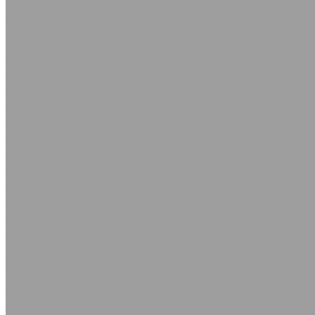
Силиконовые пластины ТУ 2500-281-00152106-98
Пластина вакуумная ТУ 38.105.116-81
Техпластина для дорожной техники (скребки)
Дорожка автомобильная
Коврики диэлектрические
Пластины МАГНИТОДИЭЛЕКТРИЧЕСКИЕ
Ремни приводные
Ремни клиновые Z(О)
Ремни клиновые В(Б)
Ремни клиновые С(В)
Ремни клиновые SPZ и XPZ
Ремни клиновые SPC и XPC
Ремни клиновые SPA и XPA
Ремни клиновые SPB и XPB
Ремни клиновые А
Ремни клиновые D(Г) и Е(Д)
Ремни поликлиновые
Ремни вентиляторные с формованным зубом AVX
Ремни вентиляторные
Ремни вариаторные промышленные
Ремни вариаторные для с/х техники