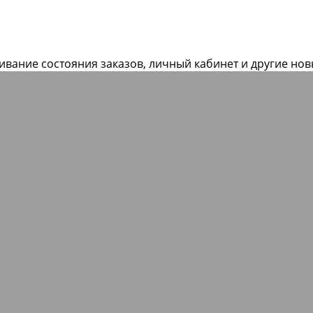
живание состояния заказов, личный кабинет и другие но
ие РВД с фитингами Штуцеры
Техпластины
Ремни приво
Сальники
Полоса Лайон
Профили, уплотнители, прокла
е РТИ
Трубка резиновая
Сырая резиновая смесь
Шнур ре
ые шнуры
Стеклоткань Стеклопластик
Теплоизоляция AVA
о
Полиуретан
Фторопласт, Лента ФУМ