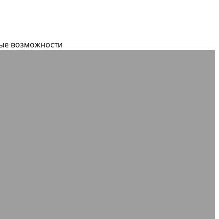
вые возможности
дные
Ленты конвейерные, крепления для
дки резиновые
Уплотнители самоклеящиеся
зиновый пористый
Шнуры силиконовые
NTEX