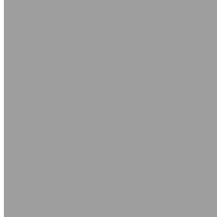
Сопутствующие товары
Каболка
Круги абразивные по металлу
Сантехнический
+7 (495) 725-91-23
info@rtis.ru
Контакты
Доставка
Компания
...
Каталог товаров
Резинотехнические изделия
Рукава и шланги промышленные
Рукава напорные резиновые для газовой сварки и резк
Рукава дюритовые ТУ 0056016-87
Рукава нaпорно-всасывающие
Рукава с нитяным усилением ГОСТ 10362-2017
Рукава для подачи битума
Рукава напорные ГОСТ 18698-79
Рукава напорные по ТУ класс ВГ, Г
Шланги напорные из ПВХ
Шланги спиральные из ПВХ