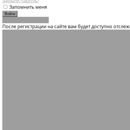
Забыли пароль?
Запомнить меня
Зарегистрироваться
После регистрации на сайте вам будет доступно отсле
Каталог товаров
Резинотехнические изделия
Рукава и шланги промышленные
Рукава гидравлическ
лент
Шнуры резиновые ГОСТ 6467-79
Кольца Манжеты 
Трубы вентиляционные гибкие шахтные
Нестандартны
Соединения для промышленных рукавов
Камлоки (переходники) Ремонтные соединения
Хомуты
Асбестотехнические изделия
Изделия из асбеста
Набивки
Паронит
Теплоизоляционные материалы
Базальтовые шнуры
Картон базальтовый
Кремнезёмн
Подшипники
Кольца стопорные
Подшипники Съемники
Полимеры и пластики
Винипласт
Капролон Полиамид Полиацеталь
Оргстекл
РТИ для подвижного состава РЖД