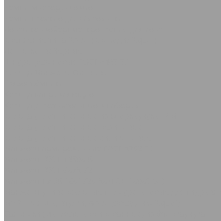
Ремни многоручьевые
Ремни плоские для с/х техники
Ленты конвейерные, крепления для лент
Крепление типа &quot;Крокодил&quot;
Ленты конвейерные
Шнуры резиновые ГОСТ 6467-79
Кольца Манжеты Сальники
Грязесъёмники
Кольца направляющие
Кольца уплотнительные в наборах
Кольца уплотнительные из фторкаучука FPM
Кольца уплотнительные резиновые
Кольца уплотнительные силиконовые
Манжеты армированные ГОСТ 8752-79
Манжеты ГОСТ 14896-84
Манжеты ГОСТ 6678-72
Манжеты ТУ 38-1051725-86 (ГОСТ 6969-54)
Манжеты универсальные полиуретановые для гидравли
МУВП кольца, втулки, &quot;звездочки&quot;
Сальники (манжеты армированные) из фторкаучука