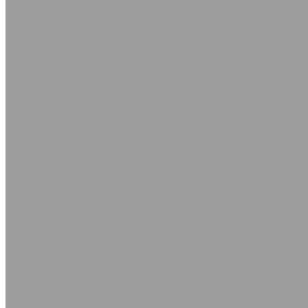
Трубка из ПВХ
Таблица ГОСТов, ТУ производимых рукавов и шлангов (
Рукава пескоструйные
Рукава плоскосворачиваемые
Рукава пневматические
Рукава силиконовые
Трубка силиконовая
Рукава гидравлические РВД с фитингами Штуцеры
Рукава РВД с фитингами DK
Рукава РВД с фитингами DKOL
Штуцеры соединительные и переходные для РВД
Техпластины
Техпластина ТМКЩ-С рулонная ГОСТ 7338-90
Техпластина ТМКЩ-С формовая ГОСТ 7338-90
Техпластина МБС-С рулонная ГОСТ 7338-90
Техпластина МБС-С формовая ГОСТ 7338-90
Сырые смеси
Пластина электропроводящая РЭП
Пластина пищевая ГОСТ 17133-83
Пластины губчатая и пористая