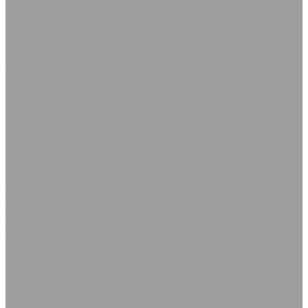
Подшипники шариковые радиальные однорядные
открытые
Подшипники шариковые радиальные однорядные с
защитными шайбами
Подшипники шариковые радиальные однорядные с
уплотнениями
Подшипники шариковые радиальные сферические
двухрядные
Подшипники шарнирные
Съемники для подшипников
Полимеры и пластики
Винипласт
Капролон Полиамид Полиацеталь
Капролон графитонаполненный (чёрный)
Капролон маслонаполненный (чёрный)
Капролон пластины
Капролон стержни, круги
Полиацеталь пластины
Полиацеталь стержни
Оргстекло