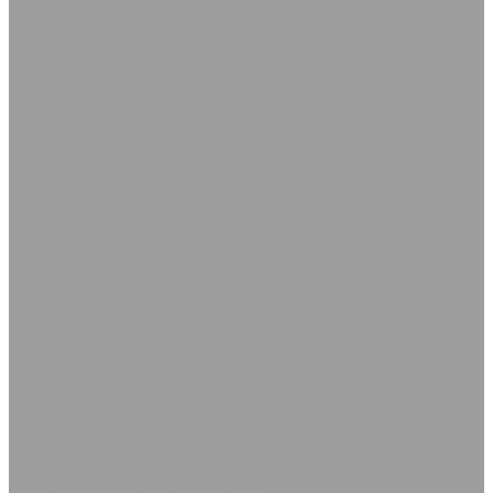
Профили, уплотнители, прокладки резиновые
Уплотнители самоклеящиеся
Каталог уплотнителей
Профиль D самоклеящийся
Профиль Е самоклеящийся
Профиль P самоклеящийся
Трубы вентиляционные гибкие шахтные
Трубы нагнетания
Трубы разрежения
Нестандартные РТИ
Трубка резиновая
Сырая резиновая смесь
Шнур резиновый пористый
Шнуры силиконовые
Соединения для промышленных рукавов
Камлоки (переходники) Ремонтные соединения
Камлоки алюминиевые
Камлоки из нержавеющей стали
Камлоки переходные
Камлоки полипропиленовые