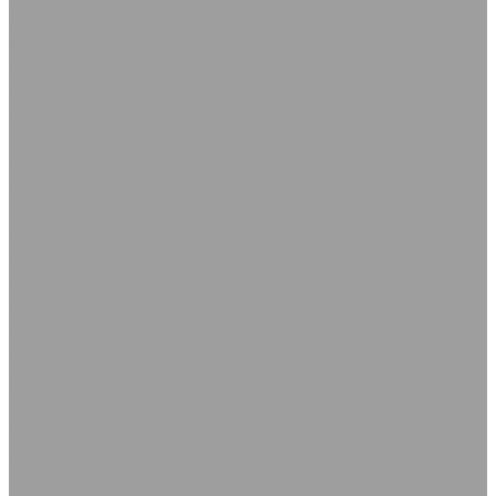
Дорожка автомобильная
Коврики диэлектрические
Пластины МАГНИТОДИЭЛЕКТРИЧЕСКИЕ
Ремни приводные
Ремни клиновые Z(О)
Ремни клиновые В(Б)
Ремни клиновые С(В)
Ремни клиновые SPZ и XPZ
Ремни клиновые SPC и XPC
Ремни клиновые SPA и XPA
Ремни клиновые SPB и XPB
Ремни клиновые А
Ремни клиновые D(Г) и Е(Д)
Ремни поликлиновые
Ремни вентиляторные с формованным зубом AVX
Ремни вентиляторные
Ремни вариаторные промышленные
Ремни вариаторные для с/х техники
Ремни многоручьевые
Ремни плоские для с/х техники