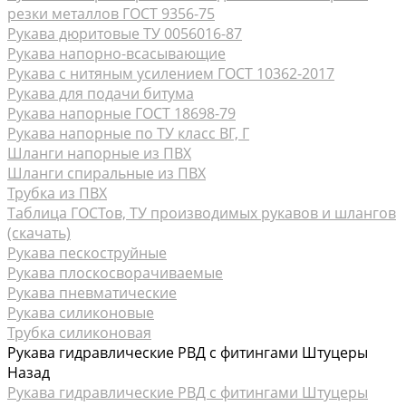
резки металлов ГОСТ 9356-75
Рукава дюритовые ТУ 0056016-87
Рукава нaпорно-всасывающие
Рукава с нитяным усилением ГОСТ 10362-2017
Рукава для подачи битума
Рукава напорные ГОСТ 18698-79
Рукава напорные по ТУ класс ВГ, Г
Шланги напорные из ПВХ
Шланги спиральные из ПВХ
Трубка из ПВХ
Таблица ГОСТов, ТУ производимых рукавов и шлангов
(скачать)
Рукава пескоструйные
Рукава плоскосворачиваемые
Рукава пневматические
Рукава силиконовые
Трубка силиконовая
Рукава гидравлические РВД с фитингами Штуцеры
Назад
Рукава гидравлические РВД с фитингами Штуцеры