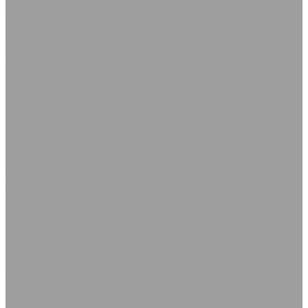
Стеклоткань Стеклопластик
Теплоизоляция AVANTEX
Подшипники
Кольца стопорные
Кольца стопорные внутренние
Кольца стопорные наружные
Комплектующие абразивоструйного оборудования
Крабовые соединения
Подшипники Съемники
Подшипники SKF
Подшипники корпусные
Подшипники миниатюрные
Подшипники роликовые конические
Подшипники роликовые радиальные игольчатые
Подшипники роликовые радиальные с короткими
цилиндрическими роликами
Подшипники роликовые радиальные сферические
двухрядные
Подшипники упорные шариковые
Подшипники шариковые радиально-упорные