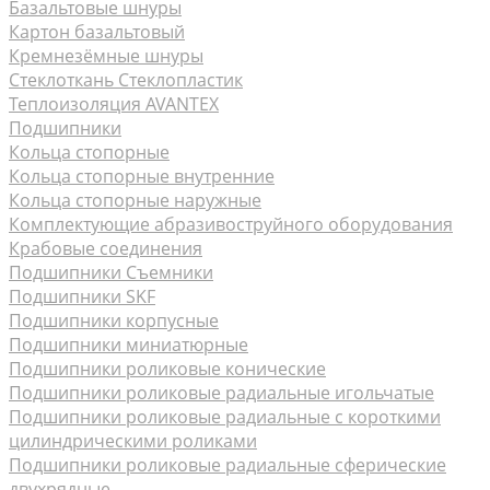
Базальтовые шнуры
Картон базальтовый
Кремнезёмные шнуры
Стеклоткань Стеклопластик
Теплоизоляция AVANTEX
Подшипники
Кольца стопорные
Кольца стопорные внутренние
Кольца стопорные наружные
Комплектующие абразивоструйного оборудования
Крабовые соединения
Подшипники Съемники
Подшипники SKF
Подшипники корпусные
Подшипники миниатюрные
Подшипники роликовые конические
Подшипники роликовые радиальные игольчатые
Подшипники роликовые радиальные с короткими
цилиндрическими роликами
Подшипники роликовые радиальные сферические
двухрядные