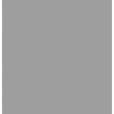
Полиуретан
Пластины полиуретан
Пресс-маслёнки (тавотницы)
Стержни полиуретан
Фторопласт, Лента ФУМ
Лента ФУМ
Пластины
Стержни
РТИ для подвижного состава РЖД
Сопутствующие товары
Каболка
Круги абразивные по металлу
Сантехнический лён
Смазки, клеи, герметики
Герметики и фиксаторы
Клеи
Очистители
Смазки
Сопла пескоструйные
Составы для защиты от коррозии
Составы металлонаполненные