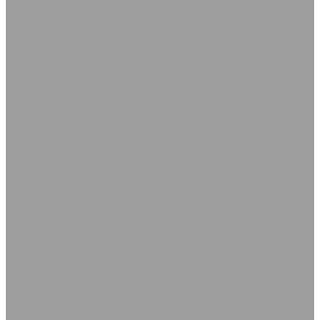
Хризотил
Шнуры асбестовые
Набивки
Набивки АГИ
Набивки АП-31
Набивки АПР-31
Набивки АС
Набивки АФТ
Набивки безасбестовые
Набивки ЛП-31
Набивки ХБП-31
Паронит
Паронит общего назначения ПОН-Б ГОСТ 481-80
Паронит ПМБ маслобензостойкий ГОСТ 481-80, ТУ
2575-144-00149363-99
Паронит ПМБ-1 ГОСТ 481-80
Паронит кислотостойкий ПК
Теплоизоляционные материалы
Базальтовые шнуры
Картон базальтовый
Кремнезёмные шнуры