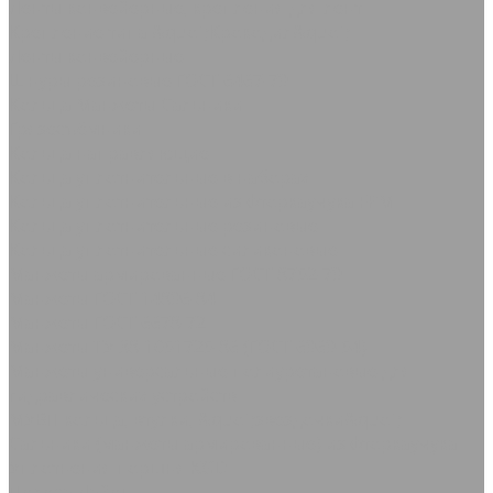
Ленты конвейерные, крепления для лент
Крепление типа &quot;Крокодил&quot;
Ленты конвейерные
Шнуры резиновые ГОСТ 6467-79
Кольца Манжеты Сальники
Грязесъёмники
Кольца направляющие
Кольца уплотнительные в наборах
Кольца уплотнительные из фторкаучука FPM
Кольца уплотнительные резиновые
Кольца уплотнительные силиконовые
Манжеты армированные ГОСТ 8752-79
Манжеты ГОСТ 14896-84
Манжеты ГОСТ 6678-72
Манжеты ТУ 38-1051725-86 (ГОСТ 6969-54)
Манжеты универсальные полиуретановые для
гидравлических устройств
МУВП кольца, втулки, &quot;звездочки&quot;
Сальники (манжеты армированные) из фторкаучука
Уплотнения поршня KGD
Полоса Лайон