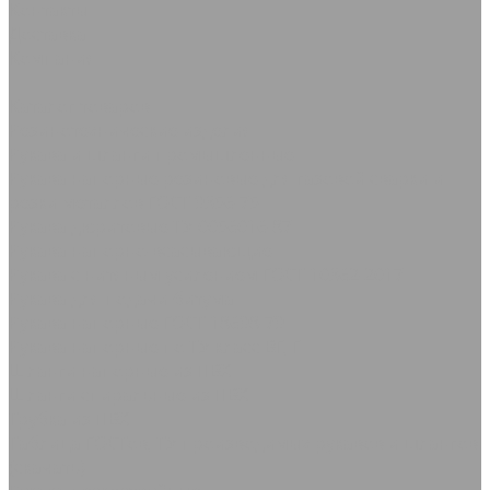
Контакты
Доставка
Компания
...
Каталог товаров
Резинотехнические изделия
Рукава и шланги промышленные
Рукава напорные резиновые для газовой сварки и
резки металлов ГОСТ 9356-75
Рукава дюритовые ТУ 0056016-87
Рукава нaпорно-всасывающие
Рукава с нитяным усилением ГОСТ 10362-2017
Рукава для подачи битума
Рукава напорные ГОСТ 18698-79
Рукава напорные по ТУ класс ВГ, Г
Шланги напорные из ПВХ
Шланги спиральные из ПВХ
Трубка из ПВХ
Таблица ГОСТов, ТУ производимых рукавов и шлангов
(скачать)