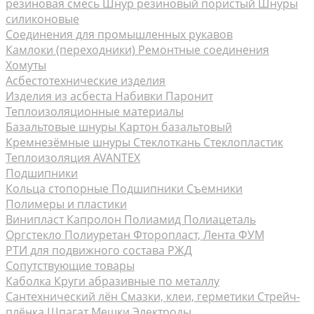
резиновая смесь
Шнур резиновый пористый
Шнуры
силиконовые
Соединения для промышленных рукавов
Камлоки (переходники) Ремонтные соединения
Хомуты
Асбестотехнические изделия
Изделия из асбеста
Набивки
Паронит
Теплоизоляционные материалы
Базальтовые шнуры
Картон базальтовый
Кремнезёмные шнуры
Стеклоткань Стеклопластик
Теплоизоляция AVANTEX
Подшипники
Кольца стопорные
Подшипники Съемники
Полимеры и пластики
Винипласт
Капролон Полиамид Полиацеталь
Оргстекло
Полиуретан
Фторопласт, Лента ФУМ
РТИ для подвижного состава РЖД
Сопутствующие товары
Каболка
Круги абразивные по металлу
Сантехнический лён
Смазки, клеи, герметики
Стрейч-
плёнка
Шпагат Мешки
Электроды