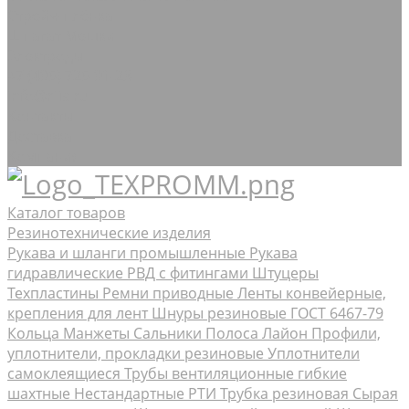
Стрейч-плёнка
Шпагат Мешки
Электроды
+7 (495) 725-91-23
info@rtis.ru
Контакты
Доставка
Компания
Каталог товаров
Резинотехнические изделия
Рукава и шланги промышленные
Рукава
гидравлические РВД с фитингами Штуцеры
Техпластины
Ремни приводные
Ленты конвейерные,
крепления для лент
Шнуры резиновые ГОСТ 6467-79
Кольца Манжеты Сальники
Полоса Лайон
Профили,
уплотнители, прокладки резиновые
Уплотнители
самоклеящиеся
Трубы вентиляционные гибкие
шахтные
Нестандартные РТИ
Трубка резиновая
Сырая