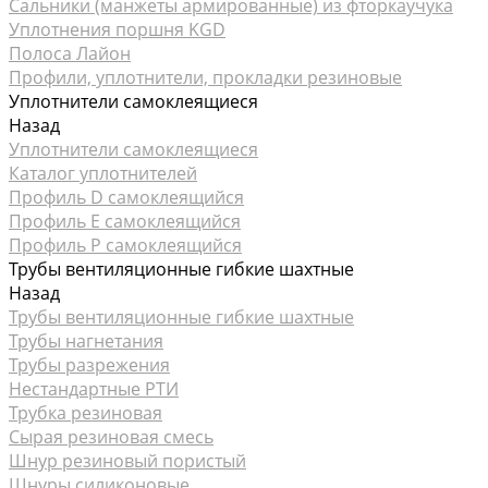
Сальники (манжеты армированные) из фторкаучука
Уплотнения поршня KGD
Полоса Лайон
Профили, уплотнители, прокладки резиновые
Уплотнители самоклеящиеся
Назад
Уплотнители самоклеящиеся
Каталог уплотнителей
Профиль D самоклеящийся
Профиль Е самоклеящийся
Профиль P самоклеящийся
Трубы вентиляционные гибкие шахтные
Назад
Трубы вентиляционные гибкие шахтные
Трубы нагнетания
Трубы разрежения
Нестандартные РТИ
Трубка резиновая
Сырая резиновая смесь
Шнур резиновый пористый
Шнуры силиконовые