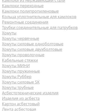
Камлоки из нержавеющей стали
Камлоки переходные
Камлоки полипропиленовые
Кольца уплотнительные для камлоков
Ремонтные соединения
Трубки соединительные для патрубков
Хомуты
Хомуты червячные
Хомуты силовые одноболтовые
Хомуты силовые двухболтовые
Хомуты проволочные
Кабельные стяжки
Хомуты МИНИ
Хомуты пружинные
Хомуты Руббер
Хомуты силовые SK
Хомуты трубные
Асбестотехнические изделия
Изделия из асбеста
Картон асбестовый
Лента асбестовая