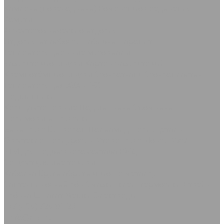
Камлоки (переходники) Ремонтные соединения
Хомуты
Асбестотехнические изделия
Изделия из асбеста
Набивки
Паронит
Теплоизоляционные материалы
Базальтовые шнуры
Картон базальтовый
Кремнезёмные шнуры
Стеклоткань Стеклопластик
Теплоизоляция AVANTEX
Подшипники
Кольца стопорные
Подшипники Съемники
Полимеры и пластики
Винипласт
Капролон Полиамид Полиацеталь
Оргстекло
Полиуретан
Фторопласт, Лента ФУМ
РТИ для подвижного состава РЖД
Сопутствующие товары
Каболка
Круги абразивные по металлу
Сантехнический лён
Смазки, клеи, герметики
Стрейч-
плёнка
Шпагат Мешки
Электроды
+7 (495) 725-91-23
info@rtis.ru