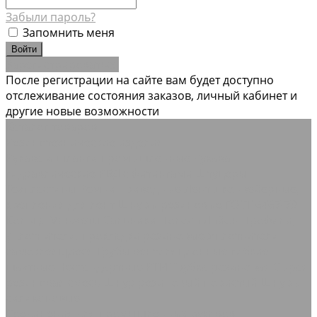
Забыли пароль?
Запомнить меня
Зарегистрироваться
После регистрации на сайте вам будет доступно
отслеживание состояния заказов, личный кабинет и
другие новые возможности
Каталог товаров
Резинотехнические изделия
Рукава и шланги промышленные
Рукава
гидравлические РВД с фитингами Штуцеры
Техпластины
Ремни приводные
Ленты конвейерные,
крепления для лент
Шнуры резиновые ГОСТ 6467-79
Кольца Манжеты Сальники
Полоса Лайон
Профили,
уплотнители, прокладки резиновые
Уплотнители
самоклеящиеся
Трубы вентиляционные гибкие
шахтные
Нестандартные РТИ
Трубка резиновая
Сырая
резиновая смесь
Шнур резиновый пористый
Шнуры
силиконовые
Соединения для промышленных рукавов