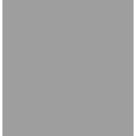
Кольца уплотнительные для камлоков
Ремонтные соединения
Трубки соединительные для патрубков
Хомуты
Хомуты червячные
Хомуты силовые одноболтовые
Хомуты силовые двухболтовые
Хомуты проволочные
Кабельные стяжки
Хомуты МИНИ
Хомуты пружинные
Хомуты Руббер
Хомуты силовые SK
Хомуты трубные
Асбестотехнические изделия
Изделия из асбеста
Картон асбестовый
Лента асбестовая
Лист асбостальной
Ткань асбестовая