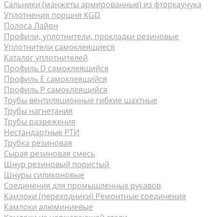
Сальники (манжеты армированные) из фторкаучука
Уплотнения поршня KGD
Полоса Лайон
Профили, уплотнители, прокладки резиновые
Уплотнители самоклеящиеся
Каталог уплотнителей
Профиль D самоклеящийся
Профиль Е самоклеящийся
Профиль P самоклеящийся
Трубы вентиляционные гибкие шахтные
Трубы нагнетания
Трубы разрежения
Нестандартные РТИ
Трубка резиновая
Сырая резиновая смесь
Шнур резиновый пористый
Шнуры силиконовые
Соединения для промышленных рукавов
Камлоки (переходники) Ремонтные соединения
Камлоки алюминиевые