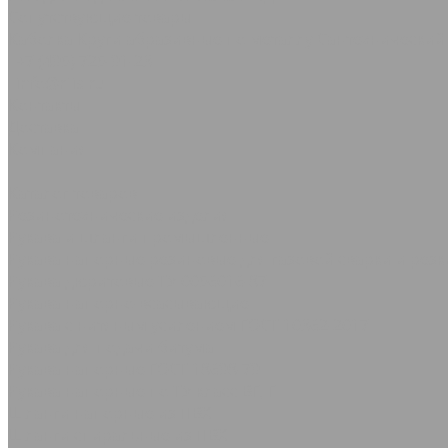
Сопутствующие товары
Каболка
Круги абразивные по металлу
Сантехнический
+7 (495) 725-91-23
info@rtis.ru
Контакты
Доставка
Компания
...
Каталог товаров
Резинотехнические изделия
Рукава и шланги промышленные
Рукава напорные резиновые для газовой сварки и резк
Рукава дюритовые ТУ 0056016-87
Рукава нaпорно-всасывающие
Рукава с нитяным усилением ГОСТ 10362-2017
Рукава для подачи битума
Рукава напорные ГОСТ 18698-79
Рукава напорные по ТУ класс ВГ, Г
Шланги напорные из ПВХ
Шланги спиральные из ПВХ