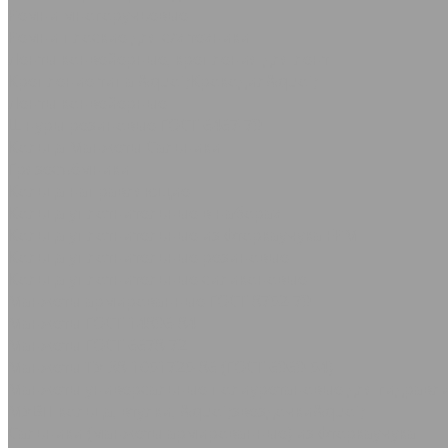
Ремни многоручьевые
Ремни плоские для с/х техники
Ленты конвейерные, крепления для лент
Крепление типа &quot;Крокодил&quot;
Ленты конвейерные
Шнуры резиновые ГОСТ 6467-79
Кольца Манжеты Сальники
Грязесъёмники
Кольца направляющие
Кольца уплотнительные в наборах
Кольца уплотнительные из фторкаучука FPM
Кольца уплотнительные резиновые
Кольца уплотнительные силиконовые
Манжеты армированные ГОСТ 8752-79
Манжеты ГОСТ 14896-84
Манжеты ГОСТ 6678-72
Манжеты ТУ 38-1051725-86 (ГОСТ 6969-54)
Манжеты универсальные полиуретановые для гидравли
МУВП кольца, втулки, &quot;звездочки&quot;
Сальники (манжеты армированные) из фторкаучука