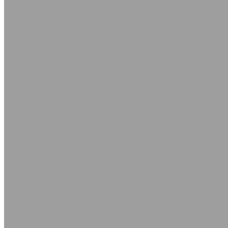
Камлоки полипропиленовые
Кольца уплотнительные для камлоков
Ремонтные соединения
Трубки соединительные для патрубков
Хомуты
Хомуты червячные
Хомуты силовые одноболтовые
Хомуты силовые двухболтовые
Хомуты проволочные
Кабельные стяжки
Хомуты МИНИ
Хомуты пружинные
Хомуты Руббер
Хомуты силовые SK
Хомуты трубные
Асбестотехнические изделия
Изделия из асбеста
Картон асбестовый
Лента асбестовая
Лист асбостальной