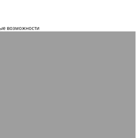
вые возможности
дные
Ленты конвейерные, крепления для
дки резиновые
Уплотнители самоклеящиеся
зиновый пористый
Шнуры силиконовые
NTEX