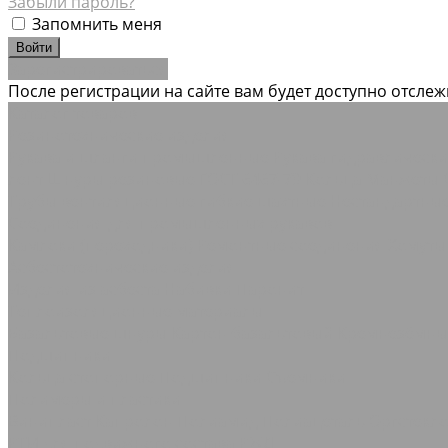
Забыли пароль?
Запомнить меня
Зарегистрироваться
После регистрации на сайте вам будет доступно отсле
Каталог товаров
Резинотехнические изделия
Рукава и шланги промышленные
Рукава гидравлическ
лент
Шнуры резиновые ГОСТ 6467-79
Кольца Манжеты 
Трубы вентиляционные гибкие шахтные
Нестандартны
Соединения для промышленных рукавов
Камлоки (переходники) Ремонтные соединения
Хомуты
Асбестотехнические изделия
Изделия из асбеста
Набивки
Паронит
Теплоизоляционные материалы
Базальтовые шнуры
Картон базальтовый
Кремнезёмн
Подшипники
Кольца стопорные
Подшипники Съемники
Полимеры и пластики
Винипласт
Капролон Полиамид Полиацеталь
Оргстекл
РТИ для подвижного состава РЖД