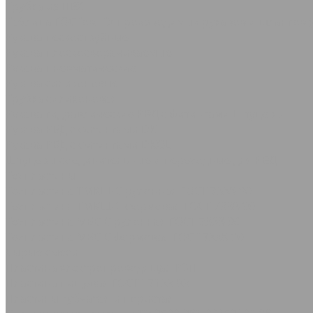
Трубка из ПВХ
Таблица ГОСТов, ТУ производимых рукавов и шлангов (
Рукава пескоструйные
Рукава плоскосворачиваемые
Рукава пневматические
Рукава силиконовые
Трубка силиконовая
Рукава гидравлические РВД с фитингами Штуцеры
Рукава РВД с фитингами DK
Рукава РВД с фитингами DKOL
Штуцеры соединительные и переходные для РВД
Техпластины
Техпластина ТМКЩ-С рулонная ГОСТ 7338-90
Техпластина ТМКЩ-С формовая ГОСТ 7338-90
Техпластина МБС-С рулонная ГОСТ 7338-90
Техпластина МБС-С формовая ГОСТ 7338-90
Сырые смеси
Пластина электропроводящая РЭП
Пластина пищевая ГОСТ 17133-83
Пластины губчатая и пористая