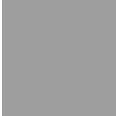
Силиконовые пластины ТУ 2500-281-00152106-98
Пластина вакуумная ТУ 38.105.116-81
Техпластина для дорожной техники (скребки)
Дорожка автомобильная
Коврики диэлектрические
Пластины МАГНИТОДИЭЛЕКТРИЧЕСКИЕ
Ремни приводные
Ремни клиновые Z(О)
Ремни клиновые В(Б)
Ремни клиновые С(В)
Ремни клиновые SPZ и XPZ
Ремни клиновые SPC и XPC
Ремни клиновые SPA и XPA
Ремни клиновые SPB и XPB
Ремни клиновые А
Ремни клиновые D(Г) и Е(Д)
Ремни поликлиновые
Ремни вентиляторные с формованным зубом AVX
Ремни вентиляторные
Ремни вариаторные промышленные
Ремни вариаторные для с/х техники