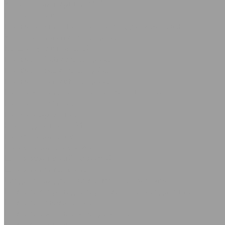
Уплотнения поршня KGD
Полоса Лайон
Профили, уплотнители, прокладки резиновые
Уплотнители самоклеящиеся
Каталог уплотнителей
Профиль D самоклеящийся
Профиль Е самоклеящийся
Профиль P самоклеящийся
Трубы вентиляционные гибкие шахтные
Трубы нагнетания
Трубы разрежения
Нестандартные РТИ
Трубка резиновая
Сырая резиновая смесь
Шнур резиновый пористый
Шнуры силиконовые
Соединения для промышленных рукавов
Камлоки (переходники) Ремонтные соединения
Камлоки алюминиевые
Камлоки из нержавеющей стали
Камлоки переходные