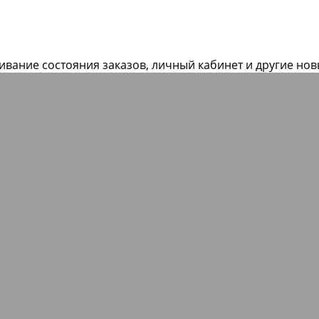
живание состояния заказов, личный кабинет и другие но
ие РВД с фитингами Штуцеры
Техпластины
Ремни приво
Сальники
Полоса Лайон
Профили, уплотнители, прокла
е РТИ
Трубка резиновая
Сырая резиновая смесь
Шнур ре
ые шнуры
Стеклоткань Стеклопластик
Теплоизоляция AVA
о
Полиуретан
Фторопласт, Лента ФУМ