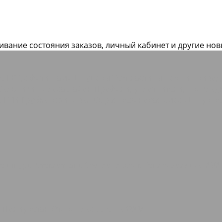
живание состояния заказов, личный кабинет и другие но
ие РВД с фитингами Штуцеры
Техпластины
Ремни приво
Сальники
Полоса Лайон
Профили, уплотнители, прокла
е РТИ
Трубка резиновая
Сырая резиновая смесь
Шнур ре
ые шнуры
Стеклоткань Стеклопластик
Теплоизоляция AVA
о
Полиуретан
Фторопласт, Лента ФУМ