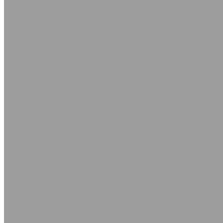
Трубка из ПВХ
Таблица ГОСТов, ТУ производимых рукавов и шлангов (
Рукава пескоструйные
Рукава плоскосворачиваемые
Рукава пневматические
Рукава силиконовые
Трубка силиконовая
Рукава гидравлические РВД с фитингами Штуцеры
Рукава РВД с фитингами DK
Рукава РВД с фитингами DKOL
Штуцеры соединительные и переходные для РВД
Техпластины
Техпластина ТМКЩ-С рулонная ГОСТ 7338-90
Техпластина ТМКЩ-С формовая ГОСТ 7338-90
Техпластина МБС-С рулонная ГОСТ 7338-90
Техпластина МБС-С формовая ГОСТ 7338-90
Сырые смеси
Пластина электропроводящая РЭП
Пластина пищевая ГОСТ 17133-83
Пластины губчатая и пористая