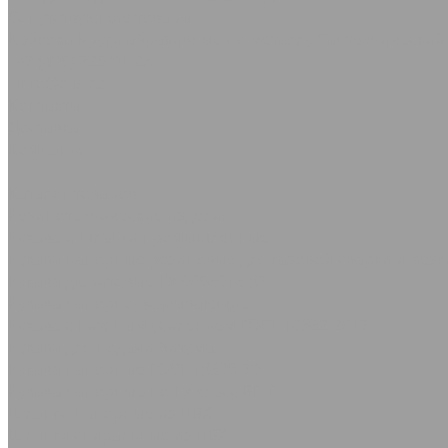
Сопутствующие товары
Каболка
Круги абразивные по металлу
Сантехнический
+7 (495) 725-91-23
info@rtis.ru
Контакты
Доставка
Компания
...
Каталог товаров
Резинотехнические изделия
Рукава и шланги промышленные
Рукава напорные резиновые для газовой сварки и резк
Рукава дюритовые ТУ 0056016-87
Рукава нaпорно-всасывающие
Рукава с нитяным усилением ГОСТ 10362-2017
Рукава для подачи битума
Рукава напорные ГОСТ 18698-79
Рукава напорные по ТУ класс ВГ, Г
Шланги напорные из ПВХ
Шланги спиральные из ПВХ