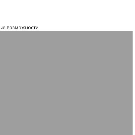
вые возможности
дные
Ленты конвейерные, крепления для
дки резиновые
Уплотнители самоклеящиеся
зиновый пористый
Шнуры силиконовые
NTEX