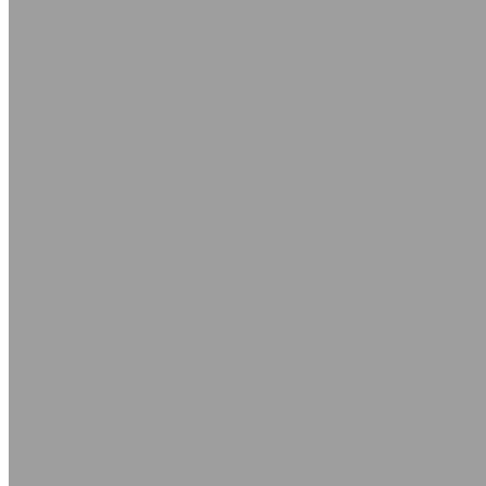
Ремни многоручьевые
Ремни плоские для с/х техники
Ленты конвейерные, крепления для лент
Крепление типа &quot;Крокодил&quot;
Ленты конвейерные
Шнуры резиновые ГОСТ 6467-79
Кольца Манжеты Сальники
Грязесъёмники
Кольца направляющие
Кольца уплотнительные в наборах
Кольца уплотнительные из фторкаучука FPM
Кольца уплотнительные резиновые
Кольца уплотнительные силиконовые
Манжеты армированные ГОСТ 8752-79
Манжеты ГОСТ 14896-84
Манжеты ГОСТ 6678-72
Манжеты ТУ 38-1051725-86 (ГОСТ 6969-54)
Манжеты универсальные полиуретановые для гидравли
МУВП кольца, втулки, &quot;звездочки&quot;
Сальники (манжеты армированные) из фторкаучука