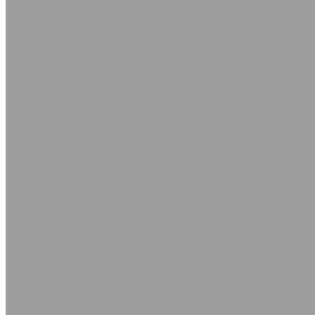
Камлоки полипропиленовые
Кольца уплотнительные для камлоков
Ремонтные соединения
Трубки соединительные для патрубков
Хомуты
Хомуты червячные
Хомуты силовые одноболтовые
Хомуты силовые двухболтовые
Хомуты проволочные
Кабельные стяжки
Хомуты МИНИ
Хомуты пружинные
Хомуты Руббер
Хомуты силовые SK
Хомуты трубные
Асбестотехнические изделия
Изделия из асбеста
Картон асбестовый
Лента асбестовая
Лист асбостальной