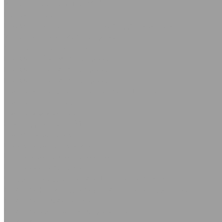
Уплотнения поршня KGD
Полоса Лайон
Профили, уплотнители, прокладки резиновые
Уплотнители самоклеящиеся
Каталог уплотнителей
Профиль D самоклеящийся
Профиль Е самоклеящийся
Профиль P самоклеящийся
Трубы вентиляционные гибкие шахтные
Трубы нагнетания
Трубы разрежения
Нестандартные РТИ
Трубка резиновая
Сырая резиновая смесь
Шнур резиновый пористый
Шнуры силиконовые
Соединения для промышленных рукавов
Камлоки (переходники) Ремонтные соединения
Камлоки алюминиевые
Камлоки из нержавеющей стали
Камлоки переходные