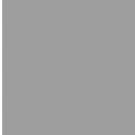
Силиконовые пластины ТУ 2500-281-00152106-98
Пластина вакуумная ТУ 38.105.116-81
Техпластина для дорожной техники (скребки)
Дорожка автомобильная
Коврики диэлектрические
Пластины МАГНИТОДИЭЛЕКТРИЧЕСКИЕ
Ремни приводные
Ремни клиновые Z(О)
Ремни клиновые В(Б)
Ремни клиновые С(В)
Ремни клиновые SPZ и XPZ
Ремни клиновые SPC и XPC
Ремни клиновые SPA и XPA
Ремни клиновые SPB и XPB
Ремни клиновые А
Ремни клиновые D(Г) и Е(Д)
Ремни поликлиновые
Ремни вентиляторные с формованным зубом AVX
Ремни вентиляторные
Ремни вариаторные промышленные
Ремни вариаторные для с/х техники