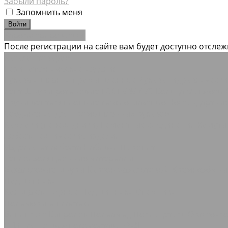
Забыли пароль?
Запомнить меня
Зарегистрироваться
После регистрации на сайте вам будет доступно отсле
Каталог товаров
Резинотехнические изделия
Рукава и шланги промышленные
Рукава гидравлическ
лент
Шнуры резиновые ГОСТ 6467-79
Кольца Манжеты 
Трубы вентиляционные гибкие шахтные
Нестандартны
Соединения для промышленных рукавов
Камлоки (переходники) Ремонтные соединения
Хомуты
Асбестотехнические изделия
Изделия из асбеста
Набивки
Паронит
Теплоизоляционные материалы
Базальтовые шнуры
Картон базальтовый
Кремнезёмн
Подшипники
Кольца стопорные
Подшипники Съемники
Полимеры и пластики
Винипласт
Капролон Полиамид Полиацеталь
Оргстекл
РТИ для подвижного состава РЖД