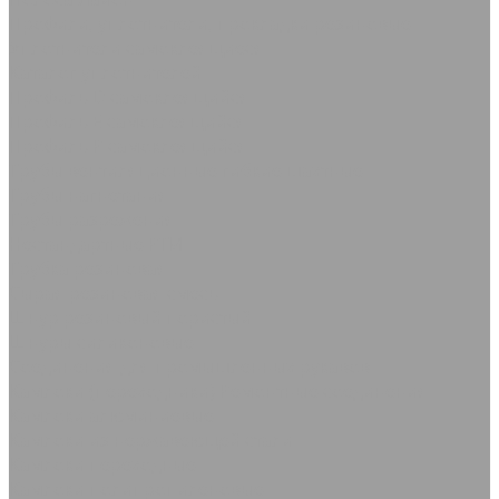
Профили, уплотнители, прокладки резиновые
Уплотнители самоклеящиеся
Каталог уплотнителей
Профиль D самоклеящийся
Профиль Е самоклеящийся
Профиль P самоклеящийся
Трубы вентиляционные гибкие шахтные
Трубы нагнетания
Трубы разрежения
Нестандартные РТИ
Трубка резиновая
Сырая резиновая смесь
Шнур резиновый пористый
Шнуры силиконовые
Соединения для промышленных рукавов
Камлоки (переходники) Ремонтные соединения
Камлоки алюминиевые
Камлоки из нержавеющей стали
Камлоки переходные
Камлоки полипропиленовые