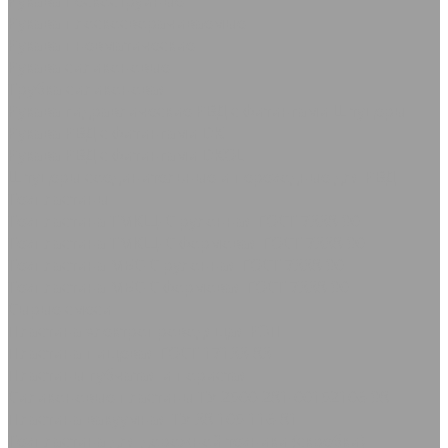
Рукава пескоструйные
Рукава плоскосворачиваемые
Рукава пневматические
Рукава силиконовые
Трубка силиконовая
Рукава гидравлические РВД с фитингами Штуцеры
Рукава РВД с фитингами DK
Рукава РВД с фитингами DKOL
Штуцеры соединительные и переходные для РВД
Техпластины
Техпластина ТМКЩ-С рулонная ГОСТ 7338-90
Техпластина ТМКЩ-С формовая ГОСТ 7338-90
Техпластина МБС-С рулонная ГОСТ 7338-90
Техпластина МБС-С формовая ГОСТ 7338-90
Сырые смеси
Пластина электропроводящая РЭП
Пластина пищевая ГОСТ 17133-83
Пластины губчатая и пористая
Силиконовые пластины ТУ 2500-281-00152106-98
Пластина вакуумная ТУ 38.105.116-81
Техпластина для дорожной техники (скребки)