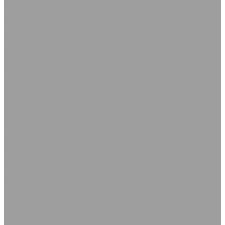
Кольца уплотнительные для камлоков
Ремонтные соединения
Трубки соединительные для патрубков
Хомуты
Хомуты червячные
Хомуты силовые одноболтовые
Хомуты силовые двухболтовые
Хомуты проволочные
Кабельные стяжки
Хомуты МИНИ
Хомуты пружинные
Хомуты Руббер
Хомуты силовые SK
Хомуты трубные
Асбестотехнические изделия
Изделия из асбеста
Картон асбестовый
Лента асбестовая
Лист асбостальной
Ткань асбестовая