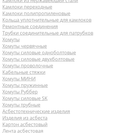
Камлоки из нержавеющей стали
Камлоки переходные
Камлоки полипропиленовые
Кольца уплотнительные для камлоков
Ремонтные соединения
Трубки соединительные для патрубков
Хомуты
Хомуты червячные
Хомуты силовые одноболтовые
Хомуты силовые двухболтовые
Хомуты проволочные
Кабельные стяжки
Хомуты МИНИ
Хомуты пружинные
Хомуты Руббер
Хомуты силовые SK
Хомуты трубные
Асбестотехнические изделия
Изделия из асбеста
Картон асбестовый
Лента асбестовая