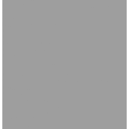
Камлоки (переходники) Ремонтные соединения
Хомуты
Асбестотехнические изделия
Изделия из асбеста
Набивки
Паронит
Теплоизоляционные материалы
Базальтовые шнуры
Картон базальтовый
Кремнезёмные шнуры
Стеклоткань Стеклопластик
Теплоизоляция AVANTEX
Подшипники
Кольца стопорные
Подшипники Съемники
Полимеры и пластики
Винипласт
Капролон Полиамид Полиацеталь
Оргстекло
Полиуретан
Фторопласт, Лента ФУМ
РТИ для подвижного состава РЖД
Сопутствующие товары
Каболка
Круги абразивные по металлу
Сантехнический лён
Смазки, клеи, герметики
Стрейч-
плёнка
Шпагат Мешки
Электроды
+7 (495) 725-91-23
info@rtis.ru