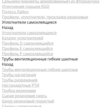
Сальники (манжеты армированные) из фторкаучука
Уплотнения поршня KGD
Полоса Лайон
Профили, уплотнители, прокладки резиновые
Уплотнители самоклеящиеся
Назад
Уплотнители самоклеящиеся
Каталог уплотнителей
Профиль D самоклеящийся
Профиль Е самоклеящийся
Профиль P самоклеящийся
Трубы вентиляционные гибкие шахтные
Назад
Трубы вентиляционные гибкие шахтные
Трубы нагнетания
Трубы разрежения
Нестандартные РТИ
Трубка резиновая
Сырая резиновая смесь
Шнур резиновый пористый
Шнуры силиконовые