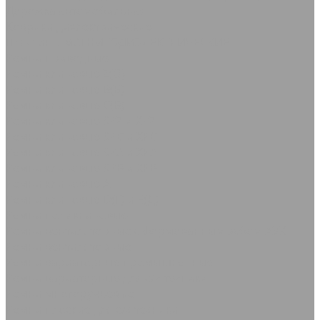
Дорожка автомобильная
Коврики диэлектрические
Пластины МАГНИТОДИЭЛЕКТРИЧЕСКИЕ
Ремни приводные
Ремни клиновые Z(О)
Ремни клиновые В(Б)
Ремни клиновые С(В)
Ремни клиновые SPZ и XPZ
Ремни клиновые SPC и XPC
Ремни клиновые SPA и XPA
Ремни клиновые SPB и XPB
Ремни клиновые А
Ремни клиновые D(Г) и Е(Д)
Ремни поликлиновые
Ремни вентиляторные с формованным зубом AVX
Ремни вентиляторные
Ремни вариаторные промышленные
Ремни вариаторные для с/х техники
Ремни многоручьевые
Ремни плоские для с/х техники