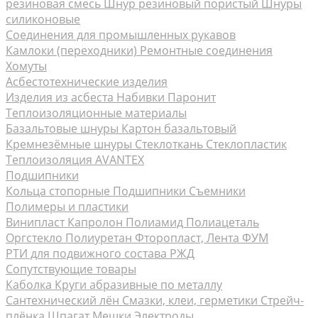
резиновая смесь
Шнур резиновый пористый
Шнуры
силиконовые
Соединения для промышленных рукавов
Камлоки (переходники) Ремонтные соединения
Хомуты
Асбестотехнические изделия
Изделия из асбеста
Набивки
Паронит
Теплоизоляционные материалы
Базальтовые шнуры
Картон базальтовый
Кремнезёмные шнуры
Стеклоткань Стеклопластик
Теплоизоляция AVANTEX
Подшипники
Кольца стопорные
Подшипники Съемники
Полимеры и пластики
Винипласт
Капролон Полиамид Полиацеталь
Оргстекло
Полиуретан
Фторопласт, Лента ФУМ
РТИ для подвижного состава РЖД
Сопутствующие товары
Каболка
Круги абразивные по металлу
Сантехнический лён
Смазки, клеи, герметики
Стрейч-
плёнка
Шпагат Мешки
Электроды