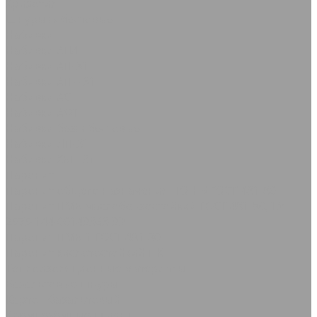
Хризотил
Шнуры асбестовые
Набивки
Набивки АГИ
Набивки АП-31
Набивки АПР-31
Набивки АС
Набивки АФТ
Набивки безасбестовые
Набивки ЛП-31
Набивки ХБП-31
Паронит
Паронит общего назначения ПОН-Б ГОСТ 481-80
Паронит ПМБ маслобензостойкий ГОСТ 481-80, ТУ
2575-144-00149363-99
Паронит ПМБ-1 ГОСТ 481-80
Паронит кислотостойкий ПК
Теплоизоляционные материалы
Базальтовые шнуры
Картон базальтовый
Кремнезёмные шнуры