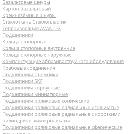
Базальтовые шнуры
Картон базальтовый
Кремнезёмные шнуры
Стеклоткань Стеклопластик
Теплоизоляция AVANTEX
Подшипники
Кольца стопорные
Кольца стопорные внутренние
Кольца стопорные наружные
Комплектующие абразивоструйного оборудования
Крабовые соединения
Подшипники Съемники
Подшипники SKF
Подшипники корпусные
Подшипники миниатюрные
Подшипники роликовые конические
Подшипники роликовые радиальные игольчатые
Подшипники роликовые радиальные с короткими
цилиндрическими роликами
Подшипники роликовые радиальные сферические
двухрядные