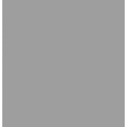
Стеклоткань Стеклопластик
Теплоизоляция AVANTEX
Подшипники
Кольца стопорные
Кольца стопорные внутренние
Кольца стопорные наружные
Комплектующие абразивоструйного оборудования
Крабовые соединения
Подшипники Съемники
Подшипники SKF
Подшипники корпусные
Подшипники миниатюрные
Подшипники роликовые конические
Подшипники роликовые радиальные игольчатые
Подшипники роликовые радиальные с короткими
цилиндрическими роликами
Подшипники роликовые радиальные сферические
двухрядные
Подшипники упорные шариковые
Подшипники шариковые радиально-упорные