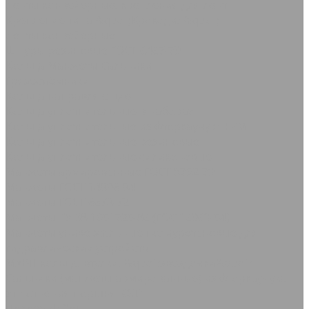
Ленты конвейерные, крепления для лент
Крепление типа &quot;Крокодил&quot;
Ленты конвейерные
Шнуры резиновые ГОСТ 6467-79
Кольца Манжеты Сальники
Грязесъёмники
Кольца направляющие
Кольца уплотнительные в наборах
Кольца уплотнительные из фторкаучука FPM
Кольца уплотнительные резиновые
Кольца уплотнительные силиконовые
Манжеты армированные ГОСТ 8752-79
Манжеты ГОСТ 14896-84
Манжеты ГОСТ 6678-72
Манжеты ТУ 38-1051725-86 (ГОСТ 6969-54)
Манжеты универсальные полиуретановые для
гидравлических устройств
МУВП кольца, втулки, &quot;звездочки&quot;
Сальники (манжеты армированные) из фторкаучука
Уплотнения поршня KGD
Полоса Лайон