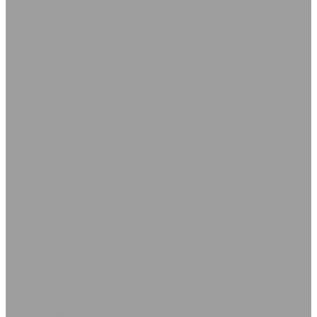
Полиуретан
Пластины полиуретан
Пресс-маслёнки (тавотницы)
Стержни полиуретан
Фторопласт, Лента ФУМ
Лента ФУМ
Пластины
Стержни
РТИ для подвижного состава РЖД
Сопутствующие товары
Каболка
Круги абразивные по металлу
Сантехнический лён
Смазки, клеи, герметики
Герметики и фиксаторы
Клеи
Очистители
Смазки
Сопла пескоструйные
Составы для защиты от коррозии
Составы металлонаполненные