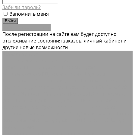
Забыли пароль?
Запомнить меня
Зарегистрироваться
После регистрации на сайте вам будет доступно
отслеживание состояния заказов, личный кабинет и
другие новые возможности
Каталог товаров
Резинотехнические изделия
Рукава и шланги промышленные
Рукава
гидравлические РВД с фитингами Штуцеры
Техпластины
Ремни приводные
Ленты конвейерные,
крепления для лент
Шнуры резиновые ГОСТ 6467-79
Кольца Манжеты Сальники
Полоса Лайон
Профили,
уплотнители, прокладки резиновые
Уплотнители
самоклеящиеся
Трубы вентиляционные гибкие
шахтные
Нестандартные РТИ
Трубка резиновая
Сырая
резиновая смесь
Шнур резиновый пористый
Шнуры
силиконовые
Соединения для промышленных рукавов