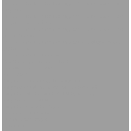
Подшипники шариковые радиальные однорядные
открытые
Подшипники шариковые радиальные однорядные с
защитными шайбами
Подшипники шариковые радиальные однорядные с
уплотнениями
Подшипники шариковые радиальные сферические
двухрядные
Подшипники шарнирные
Съемники для подшипников
Полимеры и пластики
Винипласт
Капролон Полиамид Полиацеталь
Капролон графитонаполненный (чёрный)
Капролон маслонаполненный (чёрный)
Капролон пластины
Капролон стержни, круги
Полиацеталь пластины
Полиацеталь стержни
Оргстекло