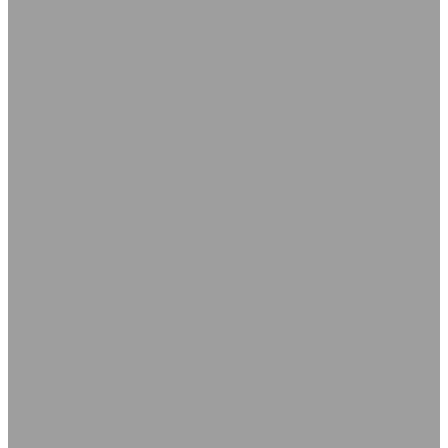
Контакты
Доставка
Компания
...
Каталог товаров
Резинотехнические изделия
Рукава и шланги промышленные
Рукава напорные резиновые для газовой сварки и
резки металлов ГОСТ 9356-75
Рукава дюритовые ТУ 0056016-87
Рукава нaпорно-всасывающие
Рукава с нитяным усилением ГОСТ 10362-2017
Рукава для подачи битума
Рукава напорные ГОСТ 18698-79
Рукава напорные по ТУ класс ВГ, Г
Шланги напорные из ПВХ
Шланги спиральные из ПВХ
Трубка из ПВХ
Таблица ГОСТов, ТУ производимых рукавов и шлангов
(скачать)