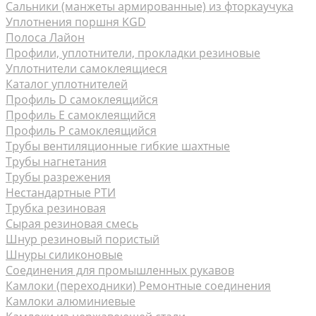
Сальники (манжеты армированные) из фторкаучука
Уплотнения поршня KGD
Полоса Лайон
Профили, уплотнители, прокладки резиновые
Уплотнители самоклеящиеся
Каталог уплотнителей
Профиль D самоклеящийся
Профиль Е самоклеящийся
Профиль P самоклеящийся
Трубы вентиляционные гибкие шахтные
Трубы нагнетания
Трубы разрежения
Нестандартные РТИ
Трубка резиновая
Сырая резиновая смесь
Шнур резиновый пористый
Шнуры силиконовые
Соединения для промышленных рукавов
Камлоки (переходники) Ремонтные соединения
Камлоки алюминиевые