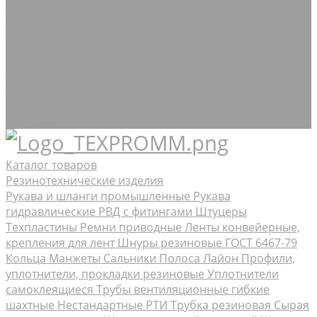
Стрейч-плёнка
Шпагат Мешки
Электроды
+7 (495) 725-91-23
info@rtis.ru
Контакты
Доставка
Компания
Каталог товаров
Резинотехнические изделия
Рукава и шланги промышленные
Рукава
гидравлические РВД с фитингами Штуцеры
Техпластины
Ремни приводные
Ленты конвейерные,
крепления для лент
Шнуры резиновые ГОСТ 6467-79
Кольца Манжеты Сальники
Полоса Лайон
Профили,
уплотнители, прокладки резиновые
Уплотнители
самоклеящиеся
Трубы вентиляционные гибкие
шахтные
Нестандартные РТИ
Трубка резиновая
Сырая