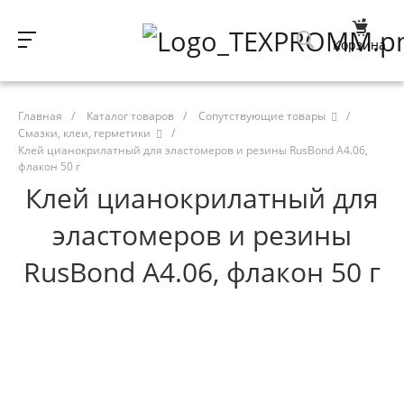
Корзина
Главная
/
Каталог товаров
/
Сопутствующие товары
/
Смазки, клеи, герметики
/
Клей цианокрилатный для эластомеров и резины RusBond A4.06,
флакон 50 г
Клей цианокрилатный для
эластомеров и резины
RusBond A4.06, флакон 50 г