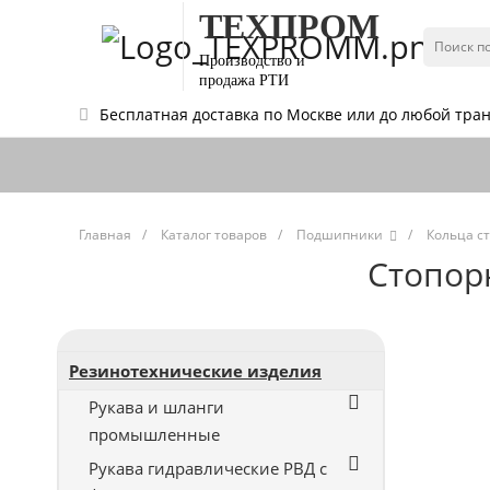
ТЕХПРОМ
Производство и
продажа РТИ
Бесплатная доставка по Москве или до любой тр
Главная
/
Каталог товаров
/
Подшипники
/
Кольца с
Стопорн
Резинотехнические изделия
Рукава и шланги
промышленные
Рукава гидравлические РВД с