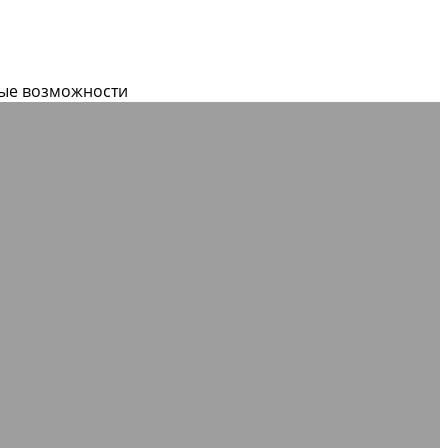
вые возможности
дные
Ленты конвейерные, крепления для лент
езиновые
Уплотнители самоклеящиеся
Трубы
ый пористый
Шнуры силиконовые
NTEX