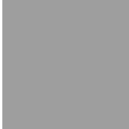
Ремни многоручьевые
Ремни плоские для с/х техники
Ленты конвейерные, крепления для лент
Крепление типа &quot;Крокодил&quot;
Ленты конвейерные
Шнуры резиновые ГОСТ 6467-79
Кольца Манжеты Сальники
Грязесъёмники
Кольца направляющие
Кольца уплотнительные в наборах
Кольца уплотнительные из фторкаучука FPM
Кольца уплотнительные резиновые
Кольца уплотнительные силиконовые
Манжеты армированные ГОСТ 8752-79
Манжеты ГОСТ 14896-84
Манжеты ГОСТ 6678-72
Манжеты ТУ 38-1051725-86 (ГОСТ 6969-54)
Манжеты универсальные полиуретановые для гидравли
МУВП кольца, втулки, &quot;звездочки&quot;
Сальники (манжеты армированные) из фторкаучука