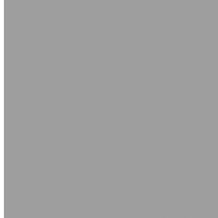
Трубка из ПВХ
Таблица ГОСТов, ТУ производимых рукавов и шлангов (
Рукава пескоструйные
Рукава плоскосворачиваемые
Рукава пневматические
Рукава силиконовые
Трубка силиконовая
Рукава гидравлические РВД с фитингами Штуцеры
Рукава РВД с фитингами DK
Рукава РВД с фитингами DKOL
Штуцеры соединительные и переходные для РВД
Техпластины
Техпластина ТМКЩ-С рулонная ГОСТ 7338-90
Техпластина ТМКЩ-С формовая ГОСТ 7338-90
Техпластина МБС-С рулонная ГОСТ 7338-90
Техпластина МБС-С формовая ГОСТ 7338-90
Сырые смеси
Пластина электропроводящая РЭП
Пластина пищевая ГОСТ 17133-83
Пластины губчатая и пористая