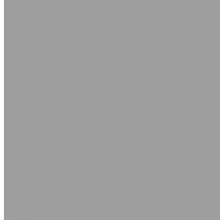
Уплотнения поршня KGD
Полоса Лайон
Профили, уплотнители, прокладки резиновые
Уплотнители самоклеящиеся
Каталог уплотнителей
Профиль D самоклеящийся
Профиль Е самоклеящийся
Профиль P самоклеящийся
Трубы вентиляционные гибкие шахтные
Трубы нагнетания
Трубы разрежения
Нестандартные РТИ
Трубка резиновая
Сырая резиновая смесь
Шнур резиновый пористый
Шнуры силиконовые
Соединения для промышленных рукавов
Камлоки (переходники) Ремонтные соединения
Камлоки алюминиевые
Камлоки из нержавеющей стали
Камлоки переходные