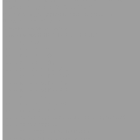
Силиконовые пластины ТУ 2500-281-00152106-98
Пластина вакуумная ТУ 38.105.116-81
Техпластина для дорожной техники (скребки)
Дорожка автомобильная
Коврики диэлектрические
Пластины МАГНИТОДИЭЛЕКТРИЧЕСКИЕ
Ремни приводные
Ремни клиновые Z(О)
Ремни клиновые В(Б)
Ремни клиновые С(В)
Ремни клиновые SPZ и XPZ
Ремни клиновые SPC и XPC
Ремни клиновые SPA и XPA
Ремни клиновые SPB и XPB
Ремни клиновые А
Ремни клиновые D(Г) и Е(Д)
Ремни поликлиновые
Ремни вентиляторные с формованным зубом AVX
Ремни вентиляторные
Ремни вариаторные промышленные
Ремни вариаторные для с/х техники