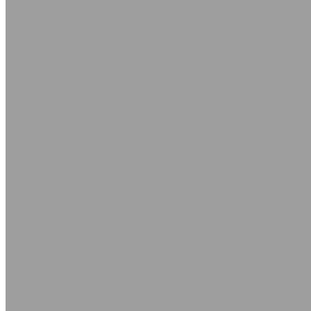
Сопутствующие товары
Каболка
Круги абразивные по металлу
Сантехнический
+7 (495) 725-91-23
info@rtis.ru
Контакты
Доставка
Компания
...
Каталог товаров
Резинотехнические изделия
Рукава и шланги промышленные
Рукава напорные резиновые для газовой сварки и резк
Рукава дюритовые ТУ 0056016-87
Рукава нaпорно-всасывающие
Рукава с нитяным усилением ГОСТ 10362-2017
Рукава для подачи битума
Рукава напорные ГОСТ 18698-79
Рукава напорные по ТУ класс ВГ, Г
Шланги напорные из ПВХ
Шланги спиральные из ПВХ