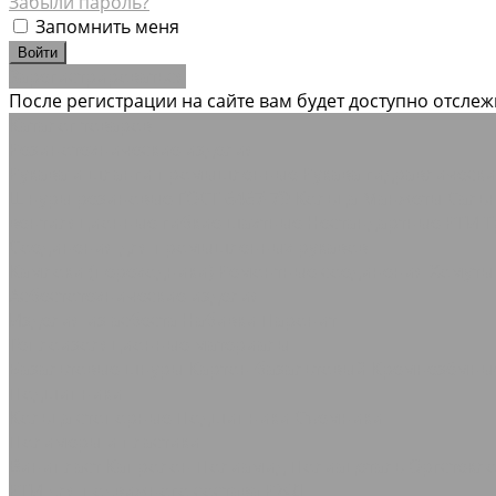
Забыли пароль?
Запомнить меня
Зарегистрироваться
После регистрации на сайте вам будет доступно отсле
Каталог товаров
Резинотехнические изделия
Рукава и шланги промышленные
Рукава гидравлическ
Шнуры резиновые ГОСТ 6467-79
Кольца Манжеты Саль
вентиляционные гибкие шахтные
Нестандартные РТИ
Т
Соединения для промышленных рукавов
Камлоки (переходники) Ремонтные соединения
Хомуты
Асбестотехнические изделия
Изделия из асбеста
Набивки
Паронит
Теплоизоляционные материалы
Базальтовые шнуры
Картон базальтовый
Кремнезёмны
Подшипники
Кольца стопорные
Подшипники Съемники
Полимеры и пластики
Винипласт
Капролон Полиамид Полиацеталь
Оргстекл
РТИ для подвижного состава РЖД