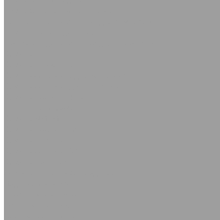
Камлоки полипропиленовые
Кольца уплотнительные для камлоков
Ремонтные соединения
Трубки соединительные для патрубков
Хомуты
Хомуты червячные
Хомуты силовые одноболтовые
Хомуты силовые двухболтовые
Хомуты проволочные
Кабельные стяжки
Хомуты МИНИ
Хомуты пружинные
Хомуты Руббер
Хомуты силовые SK
Хомуты трубные
Асбестотехнические изделия
Изделия из асбеста
Картон асбестовый
Лента асбестовая
Лист асбостальной