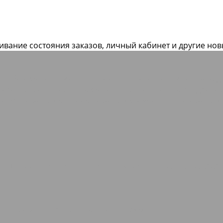
живание состояния заказов, личный кабинет и другие но
ие РВД с фитингами Штуцеры
Техпластины
Ремни приво
ники
Полоса Лайон
Профили, уплотнители, прокладки р
рубка резиновая
Сырая резиновая смесь
Шнур резинов
е шнуры
Стеклоткань Стеклопластик
Теплоизоляция AVA
о
Полиуретан
Фторопласт, Лента ФУМ