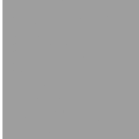
Уплотнения поршня KGD
Полоса Лайон
Профили, уплотнители, прокладки резиновые
Уплотнители самоклеящиеся
Каталог уплотнителей
Профиль D самоклеящийся
Профиль Е самоклеящийся
Профиль P самоклеящийся
Трубы вентиляционные гибкие шахтные
Трубы нагнетания
Трубы разрежения
Нестандартные РТИ
Трубка резиновая
Сырая резиновая смесь
Шнур резиновый пористый
Шнуры силиконовые
Соединения для промышленных рукавов
Камлоки (переходники) Ремонтные соединения
Камлоки алюминиевые
Камлоки из нержавеющей стали
Камлоки переходные