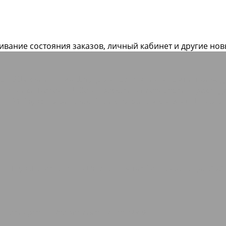
живание состояния заказов, личный кабинет и другие но
ие РВД с фитингами Штуцеры
Техпластины
Ремни приво
Сальники
Полоса Лайон
Профили, уплотнители, прокла
е РТИ
Трубка резиновая
Сырая резиновая смесь
Шнур ре
ые шнуры
Стеклоткань Стеклопластик
Теплоизоляция AVA
о
Полиуретан
Фторопласт, Лента ФУМ