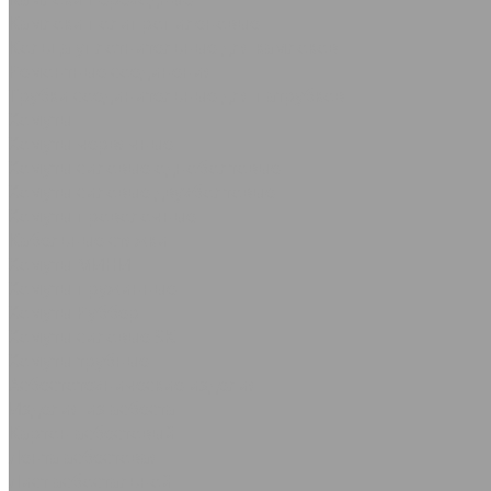
Камлоки полипропиленовые
Кольца уплотнительные для камлоков
Ремонтные соединения
Трубки соединительные для патрубков
Хомуты
Хомуты червячные
Хомуты силовые одноболтовые
Хомуты силовые двухболтовые
Хомуты проволочные
Кабельные стяжки
Хомуты МИНИ
Хомуты пружинные
Хомуты Руббер
Хомуты силовые SK
Хомуты трубные
Асбестотехнические изделия
Изделия из асбеста
Картон асбестовый
Лента асбестовая
Лист асбостальной