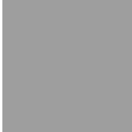
Трубка из ПВХ
Таблица ГОСТов, ТУ производимых рукавов и шлангов (
Рукава пескоструйные
Рукава плоскосворачиваемые
Рукава пневматические
Рукава силиконовые
Трубка силиконовая
Рукава гидравлические РВД с фитингами Штуцеры
Рукава РВД с фитингами DK
Рукава РВД с фитингами DKOL
Штуцеры соединительные и переходные для РВД
Техпластины
Техпластина ТМКЩ-С рулонная ГОСТ 7338-90
Техпластина ТМКЩ-С формовая ГОСТ 7338-90
Техпластина МБС-С рулонная ГОСТ 7338-90
Техпластина МБС-С формовая ГОСТ 7338-90
Сырые смеси
Пластина электропроводящая РЭП
Пластина пищевая ГОСТ 17133-83
Пластины губчатая и пористая