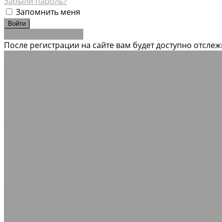
Забыли пароль?
Запомнить меня
Зарегистрироваться
После регистрации на сайте вам будет доступно отсле
Каталог товаров
Резинотехнические изделия
Рукава и шланги промышленные
Рукава гидравлическ
лент
Шнуры резиновые ГОСТ 6467-79
Кольца Манжеты 
Трубы вентиляционные гибкие шахтные
Нестандартны
Соединения для промышленных рукавов
Камлоки (переходники) Ремонтные соединения
Хомуты
Асбестотехнические изделия
Изделия из асбеста
Набивки
Паронит
Теплоизоляционные материалы
Базальтовые шнуры
Картон базальтовый
Кремнезёмн
Подшипники
Кольца стопорные
Подшипники Съемники
Полимеры и пластики
Винипласт
Капролон Полиамид Полиацеталь
Оргстекл
РТИ для подвижного состава РЖД