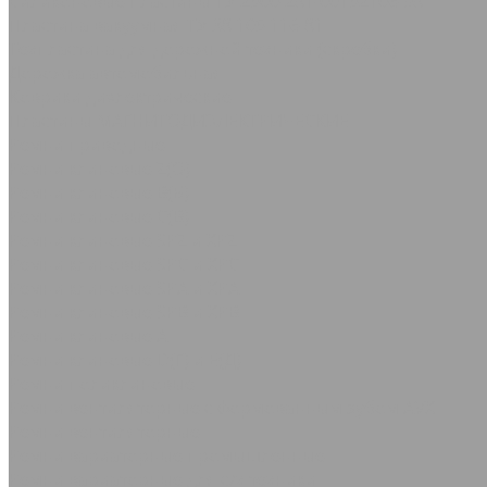
Силиконовые пластины ТУ 2500-281-00152106-98
Пластина вакуумная ТУ 38.105.116-81
Техпластина для дорожной техники (скребки)
Дорожка автомобильная
Коврики диэлектрические
Пластины МАГНИТОДИЭЛЕКТРИЧЕСКИЕ
Ремни приводные
Ремни клиновые Z(О)
Ремни клиновые В(Б)
Ремни клиновые С(В)
Ремни клиновые SPZ и XPZ
Ремни клиновые SPC и XPC
Ремни клиновые SPA и XPA
Ремни клиновые SPB и XPB
Ремни клиновые А
Ремни клиновые D(Г) и Е(Д)
Ремни поликлиновые
Ремни вентиляторные с формованным зубом AVX
Ремни вентиляторные
Ремни вариаторные промышленные
Ремни вариаторные для с/х техники