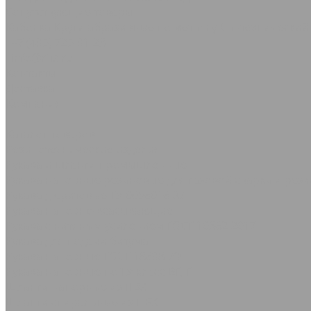
Сопутствующие товары
Каболка
Круги абразивные по металлу
Сантехнический
+7 (495) 725-91-23
info@rtis.ru
Контакты
Доставка
Компания
...
Каталог товаров
Резинотехнические изделия
Рукава и шланги промышленные
Рукава напорные резиновые для газовой сварки и резк
Рукава дюритовые ТУ 0056016-87
Рукава нaпорно-всасывающие
Рукава с нитяным усилением ГОСТ 10362-2017
Рукава для подачи битума
Рукава напорные ГОСТ 18698-79
Рукава напорные по ТУ класс ВГ, Г
Шланги напорные из ПВХ
Шланги спиральные из ПВХ