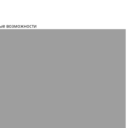
вые возможности
дные
Ленты конвейерные, крепления для
дки резиновые
Уплотнители самоклеящиеся
зиновый пористый
Шнуры силиконовые
NTEX