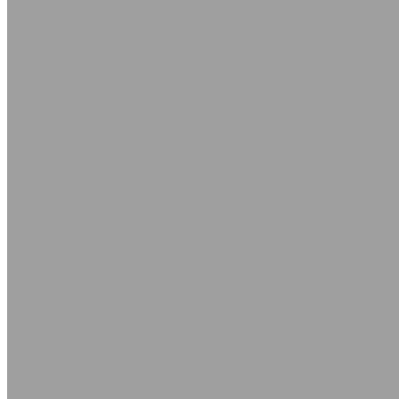
Ремни многоручьевые
Ремни плоские для с/х техники
Ленты конвейерные, крепления для лент
Крепление типа &quot;Крокодил&quot;
Ленты конвейерные
Шнуры резиновые ГОСТ 6467-79
Кольца Манжеты Сальники
Грязесъёмники
Кольца направляющие
Кольца уплотнительные в наборах
Кольца уплотнительные из фторкаучука FPM
Кольца уплотнительные резиновые
Кольца уплотнительные силиконовые
Манжеты армированные ГОСТ 8752-79
Манжеты ГОСТ 14896-84
Манжеты ГОСТ 6678-72
Манжеты ТУ 38-1051725-86 (ГОСТ 6969-54)
Манжеты универсальные полиуретановые для гидравли
МУВП кольца, втулки, &quot;звездочки&quot;
Сальники (манжеты армированные) из фторкаучука