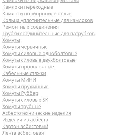
Камлоки из нержавеющей стали
Камлоки переходные
Камлоки полипропиленовые
Кольца уплотнительные для камлоков
Ремонтные соединения
Трубки соединительные для патрубков
Хомуты
Хомуты червячные
Хомуты силовые одноболтовые
Хомуты силовые двухболтовые
Хомуты проволочные
Кабельные стяжки
Хомуты МИНИ
Хомуты пружинные
Хомуты Руббер
Хомуты силовые SK
Хомуты трубные
Асбестотехнические изделия
Изделия из асбеста
Картон асбестовый
Лента асбестовая