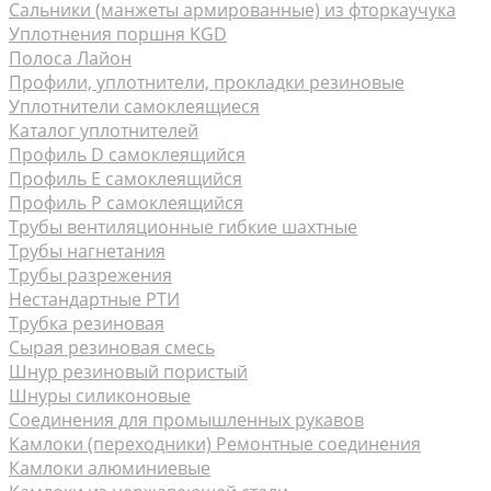
Сальники (манжеты армированные) из фторкаучука
Уплотнения поршня KGD
Полоса Лайон
Профили, уплотнители, прокладки резиновые
Уплотнители самоклеящиеся
Каталог уплотнителей
Профиль D самоклеящийся
Профиль Е самоклеящийся
Профиль P самоклеящийся
Трубы вентиляционные гибкие шахтные
Трубы нагнетания
Трубы разрежения
Нестандартные РТИ
Трубка резиновая
Сырая резиновая смесь
Шнур резиновый пористый
Шнуры силиконовые
Соединения для промышленных рукавов
Камлоки (переходники) Ремонтные соединения
Камлоки алюминиевые