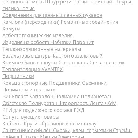
резиновая смесь
Шнур резиновый пористый
Шнуры
силиконовые
Соединения для промышленных рукавов
Камлоки (переходники) Ремонтные соединения
Хомуты
Асбестотехнические изделия
Изделия из асбеста
Набивки
Паронит
Теплоизоляционные материалы
Базальтовые шнуры
Картон базальтовый
Кремнезёмные шнуры
Стеклоткань Стеклопластик
Теплоизоляция AVANTEX
Подшипники
Кольца стопорные
Подшипники Съемники
Полимеры и пластики
Винипласт
Капролон Полиамид Полиацеталь
Оргстекло
Полиуретан
Фторопласт, Лента ФУМ
РТИ для подвижного состава РЖД
Сопутствующие товары
Каболка
Круги абразивные по металлу
Сантехнический лён
Смазки, клеи, герметики
Стрейч-
плёнка
Шпагат Мешки
Электроды