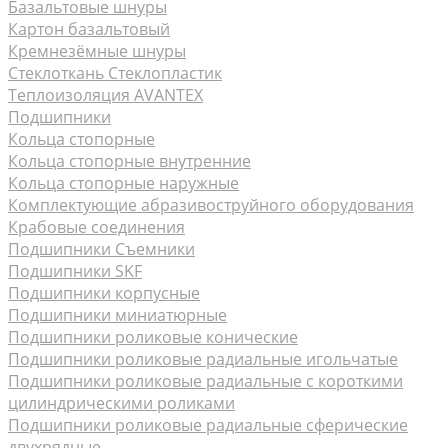
Базальтовые шнуры
Картон базальтовый
Кремнезёмные шнуры
Стеклоткань Стеклопластик
Теплоизоляция AVANTEX
Подшипники
Кольца стопорные
Кольца стопорные внутренние
Кольца стопорные наружные
Комплектующие абразивоструйного оборудования
Крабовые соединения
Подшипники Съемники
Подшипники SKF
Подшипники корпусные
Подшипники миниатюрные
Подшипники роликовые конические
Подшипники роликовые радиальные игольчатые
Подшипники роликовые радиальные с короткими
цилиндрическими роликами
Подшипники роликовые радиальные сферические
двухрядные