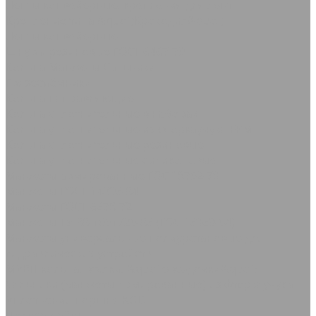
Ленты конвейерные, крепления для лент
Крепление типа &quot;Крокодил&quot;
Ленты конвейерные
Шнуры резиновые ГОСТ 6467-79
Кольца Манжеты Сальники
Грязесъёмники
Кольца направляющие
Кольца уплотнительные в наборах
Кольца уплотнительные из фторкаучука FPM
Кольца уплотнительные резиновые
Кольца уплотнительные силиконовые
Манжеты армированные ГОСТ 8752-79
Манжеты ГОСТ 14896-84
Манжеты ГОСТ 6678-72
Манжеты ТУ 38-1051725-86 (ГОСТ 6969-54)
Манжеты универсальные полиуретановые для
гидравлических устройств
МУВП кольца, втулки, &quot;звездочки&quot;
Сальники (манжеты армированные) из фторкаучука
Уплотнения поршня KGD
Полоса Лайон