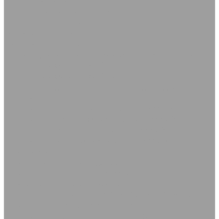
Рукава пескоструйные
Рукава плоскосворачиваемые
Рукава пневматические
Рукава силиконовые
Трубка силиконовая
Рукава гидравлические РВД с фитингами Штуцеры
Рукава РВД с фитингами DK
Рукава РВД с фитингами DKOL
Штуцеры соединительные и переходные для РВД
Техпластины
Техпластина ТМКЩ-С рулонная ГОСТ 7338-90
Техпластина ТМКЩ-С формовая ГОСТ 7338-90
Техпластина МБС-С рулонная ГОСТ 7338-90
Техпластина МБС-С формовая ГОСТ 7338-90
Сырые смеси
Пластина электропроводящая РЭП
Пластина пищевая ГОСТ 17133-83
Пластины губчатая и пористая
Силиконовые пластины ТУ 2500-281-00152106-98
Пластина вакуумная ТУ 38.105.116-81
Техпластина для дорожной техники (скребки)