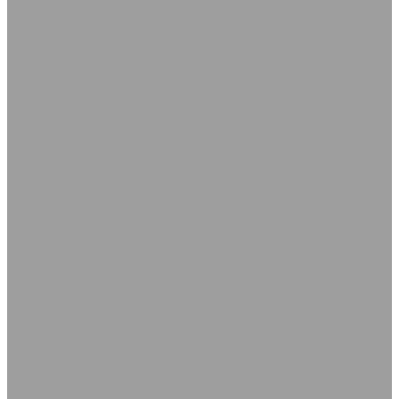
Кольца уплотнительные для камлоков
Ремонтные соединения
Трубки соединительные для патрубков
Хомуты
Хомуты червячные
Хомуты силовые одноболтовые
Хомуты силовые двухболтовые
Хомуты проволочные
Кабельные стяжки
Хомуты МИНИ
Хомуты пружинные
Хомуты Руббер
Хомуты силовые SK
Хомуты трубные
Асбестотехнические изделия
Изделия из асбеста
Картон асбестовый
Лента асбестовая
Лист асбостальной
Ткань асбестовая