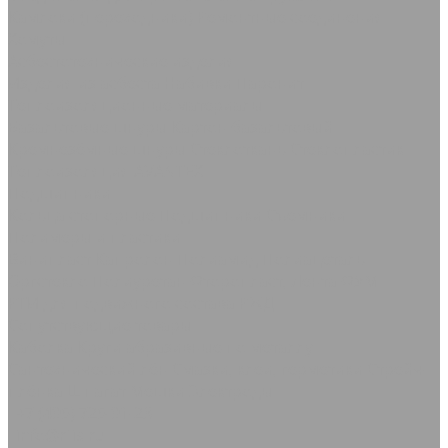
Камлоки (переходники) Ремонтные соединения
Хомуты
Асбестотехнические изделия
Изделия из асбеста
Набивки
Паронит
Теплоизоляционные материалы
Базальтовые шнуры
Картон базальтовый
Кремнезёмные шнуры
Стеклоткань Стеклопластик
Теплоизоляция AVANTEX
Подшипники
Кольца стопорные
Подшипники Съемники
Полимеры и пластики
Винипласт
Капролон Полиамид Полиацеталь
Оргстекло
Полиуретан
Фторопласт, Лента ФУМ
РТИ для подвижного состава РЖД
Сопутствующие товары
Каболка
Круги абразивные по металлу
Сантехнический лён
Смазки, клеи, герметики
Стрейч-
плёнка
Шпагат Мешки
Электроды
+7 (495) 725-91-23
info@rtis.ru