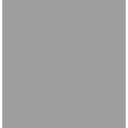
Стеклоткань Стеклопластик
Теплоизоляция AVANTEX
Подшипники
Кольца стопорные
Кольца стопорные внутренние
Кольца стопорные наружные
Комплектующие абразивоструйного оборудования
Крабовые соединения
Подшипники Съемники
Подшипники SKF
Подшипники корпусные
Подшипники миниатюрные
Подшипники роликовые конические
Подшипники роликовые радиальные игольчатые
Подшипники роликовые радиальные с короткими
цилиндрическими роликами
Подшипники роликовые радиальные сферические
двухрядные
Подшипники упорные шариковые
Подшипники шариковые радиально-упорные