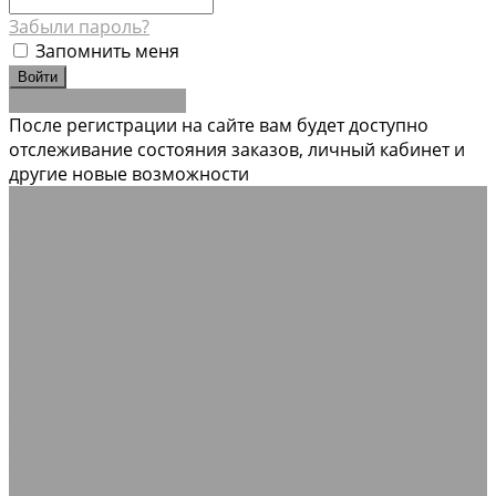
Забыли пароль?
Запомнить меня
Зарегистрироваться
После регистрации на сайте вам будет доступно
отслеживание состояния заказов, личный кабинет и
другие новые возможности
Каталог товаров
Резинотехнические изделия
Рукава и шланги промышленные
Рукава
гидравлические РВД с фитингами Штуцеры
Техпластины
Ремни приводные
Ленты конвейерные,
крепления для лент
Шнуры резиновые ГОСТ 6467-79
Кольца Манжеты Сальники
Полоса Лайон
Профили,
уплотнители, прокладки резиновые
Уплотнители
самоклеящиеся
Трубы вентиляционные гибкие
шахтные
Нестандартные РТИ
Трубка резиновая
Сырая
резиновая смесь
Шнур резиновый пористый
Шнуры
силиконовые
Соединения для промышленных рукавов