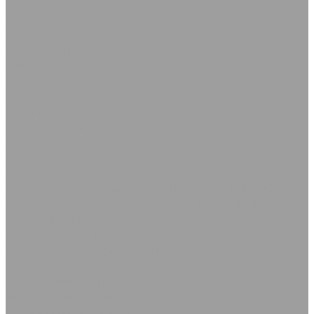
Хризотил
Шнуры асбестовые
Набивки
Набивки АГИ
Набивки АП-31
Набивки АПР-31
Набивки АС
Набивки АФТ
Набивки безасбестовые
Набивки ЛП-31
Набивки ХБП-31
Паронит
Паронит общего назначения ПОН-Б ГОСТ 481-80
Паронит ПМБ маслобензостойкий ГОСТ 481-80, ТУ
2575-144-00149363-99
Паронит ПМБ-1 ГОСТ 481-80
Паронит кислотостойкий ПК
Теплоизоляционные материалы
Базальтовые шнуры
Картон базальтовый
Кремнезёмные шнуры