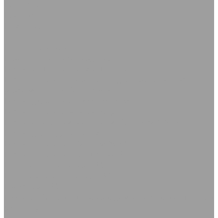
Контакты
Доставка
Компания
...
Каталог товаров
Резинотехнические изделия
Рукава и шланги промышленные
Рукава напорные резиновые для газовой сварки и
резки металлов ГОСТ 9356-75
Рукава дюритовые ТУ 0056016-87
Рукава нaпорно-всасывающие
Рукава с нитяным усилением ГОСТ 10362-2017
Рукава для подачи битума
Рукава напорные ГОСТ 18698-79
Рукава напорные по ТУ класс ВГ, Г
Шланги напорные из ПВХ
Шланги спиральные из ПВХ
Трубка из ПВХ
Таблица ГОСТов, ТУ производимых рукавов и шлангов
(скачать)