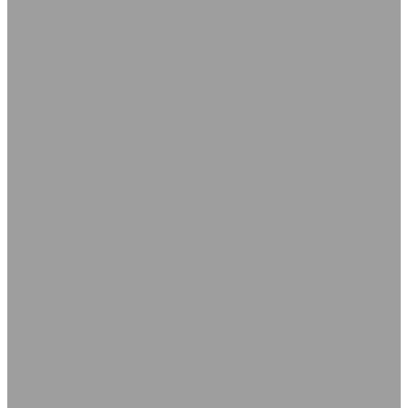
Профили, уплотнители, прокладки резиновые
Уплотнители самоклеящиеся
Каталог уплотнителей
Профиль D самоклеящийся
Профиль Е самоклеящийся
Профиль P самоклеящийся
Трубы вентиляционные гибкие шахтные
Трубы нагнетания
Трубы разрежения
Нестандартные РТИ
Трубка резиновая
Сырая резиновая смесь
Шнур резиновый пористый
Шнуры силиконовые
Соединения для промышленных рукавов
Камлоки (переходники) Ремонтные соединения
Камлоки алюминиевые
Камлоки из нержавеющей стали
Камлоки переходные
Камлоки полипропиленовые