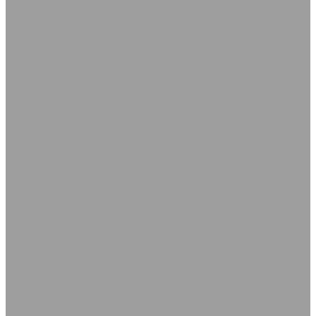
Полиуретан
Пластины полиуретан
Пресс-маслёнки (тавотницы)
Стержни полиуретан
Фторопласт, Лента ФУМ
Лента ФУМ
Пластины
Стержни
РТИ для подвижного состава РЖД
Сопутствующие товары
Каболка
Круги абразивные по металлу
Сантехнический лён
Смазки, клеи, герметики
Герметики и фиксаторы
Клеи
Очистители
Смазки
Сопла пескоструйные
Составы для защиты от коррозии
Составы металлонаполненные