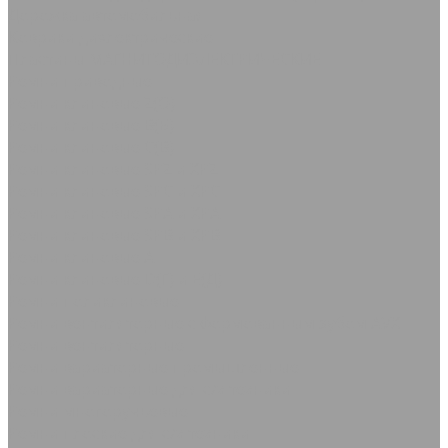
Дорожка автомобильная
Коврики диэлектрические
Пластины МАГНИТОДИЭЛЕКТРИЧЕСКИЕ
Ремни приводные
Ремни клиновые Z(О)
Ремни клиновые В(Б)
Ремни клиновые С(В)
Ремни клиновые SPZ и XPZ
Ремни клиновые SPC и XPC
Ремни клиновые SPA и XPA
Ремни клиновые SPB и XPB
Ремни клиновые А
Ремни клиновые D(Г) и Е(Д)
Ремни поликлиновые
Ремни вентиляторные с формованным зубом AVX
Ремни вентиляторные
Ремни вариаторные промышленные
Ремни вариаторные для с/х техники
Ремни многоручьевые
Ремни плоские для с/х техники