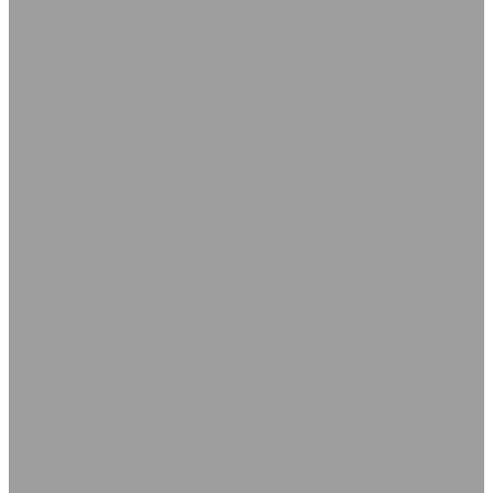
Подшипники шариковые радиальные однорядные
открытые
Подшипники шариковые радиальные однорядные с
защитными шайбами
Подшипники шариковые радиальные однорядные с
уплотнениями
Подшипники шариковые радиальные сферические
двухрядные
Подшипники шарнирные
Съемники для подшипников
Полимеры и пластики
Винипласт
Капролон Полиамид Полиацеталь
Капролон графитонаполненный (чёрный)
Капролон маслонаполненный (чёрный)
Капролон пластины
Капролон стержни, круги
Полиацеталь пластины
Полиацеталь стержни
Оргстекло