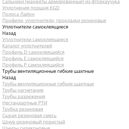
Сальники (манжеты армированные) из фторкаучука
Уплотнения поршня KGD
Полоса Лайон
Профили, уплотнители, прокладки резиновые
Уплотнители самоклеящиеся
Назад
Уплотнители самоклеящиеся
Каталог уплотнителей
Профиль D самоклеящийся
Профиль Е самоклеящийся
Профиль P самоклеящийся
Трубы вентиляционные гибкие шахтные
Назад
Трубы вентиляционные гибкие шахтные
Трубы нагнетания
Трубы разрежения
Нестандартные РТИ
Трубка резиновая
Сырая резиновая смесь
Шнур резиновый пористый
Шнуры силиконовые