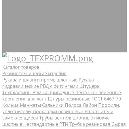
Стрейч-плёнка
Шпагат Мешки
Электроды
+7 (495) 725-91-23
info@rtis.ru
Контакты
Доставка
Компания
Каталог товаров
Резинотехнические изделия
Рукава и шланги промышленные
Рукава
гидравлические РВД с фитингами Штуцеры
Техпластины
Ремни приводные
Ленты конвейерные,
крепления для лент
Шнуры резиновые ГОСТ 6467-79
Кольца Манжеты Сальники
Полоса Лайон
Профили,
уплотнители, прокладки резиновые
Уплотнители
самоклеящиеся
Трубы вентиляционные гибкие
шахтные
Нестандартные РТИ
Трубка резиновая
Сырая