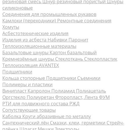
резиновая смесь
Шнур резиновый пористый
Шнуры
силиконовые
Соединения для промышленных рукавов
Камлоки (переходники) Ремонтные соединения
Хомуты
Асбестотехнические изделия
Изделия из асбеста
Набивки
Паронит
Теплоизоляционные материалы
Базальтовые шнуры
Картон базальтовый
Кремнезёмные шнуры
Стеклоткань Стеклопластик
Теплоизоляция AVANTEX
Подшипники
Кольца стопорные
Подшипники Съемники
Полимеры и пластики
Винипласт
Капролон Полиамид Полиацеталь
Оргстекло
Полиуретан
Фторопласт, Лента ФУМ
РТИ для подвижного состава РЖД
Сопутствующие товары
Каболка
Круги абразивные по металлу
Сантехнический лён
Смазки, клеи, герметики
Стрейч-
плёнка
Шпагат Мешки
Электроды