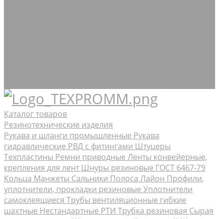
Стрейч-плёнка
Шпагат Мешки
Электроды
+7 (495) 725-91-23
info@rtis.ru
Контакты
Доставка
Компания
Каталог товаров
Резинотехнические изделия
Рукава и шланги промышленные
Рукава
гидравлические РВД с фитингами Штуцеры
Техпластины
Ремни приводные
Ленты конвейерные,
крепления для лент
Шнуры резиновые ГОСТ 6467-79
Кольца Манжеты Сальники
Полоса Лайон
Профили,
уплотнители, прокладки резиновые
Уплотнители
самоклеящиеся
Трубы вентиляционные гибкие
шахтные
Нестандартные РТИ
Трубка резиновая
Сырая