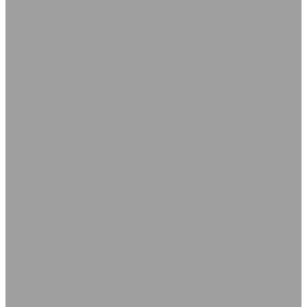
Камлоки (переходники) Ремонтные соединения
Хомуты
Асбестотехнические изделия
Изделия из асбеста
Набивки
Паронит
Теплоизоляционные материалы
Базальтовые шнуры
Картон базальтовый
Кремнезёмные шнуры
Стеклоткань Стеклопластик
Теплоизоляция AVANTEX
Подшипники
Кольца стопорные
Подшипники Съемники
Полимеры и пластики
Винипласт
Капролон Полиамид Полиацеталь
Оргстекло
Полиуретан
Фторопласт, Лента ФУМ
РТИ для подвижного состава РЖД
Сопутствующие товары
Каболка
Круги абразивные по металлу
Сантехнический лён
Смазки, клеи, герметики
Стрейч-
плёнка
Шпагат Мешки
Электроды
+7 (495) 725-91-23
info@rtis.ru