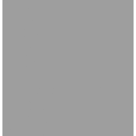
Хризотил
Шнуры асбестовые
Набивки
Набивки АГИ
Набивки АП-31
Набивки АПР-31
Набивки АС
Набивки АФТ
Набивки безасбестовые
Набивки ЛП-31
Набивки ХБП-31
Паронит
Паронит общего назначения ПОН-Б ГОСТ 481-80
Паронит ПМБ маслобензостойкий ГОСТ 481-80, ТУ
2575-144-00149363-99
Паронит ПМБ-1 ГОСТ 481-80
Паронит кислотостойкий ПК
Теплоизоляционные материалы
Базальтовые шнуры
Картон базальтовый
Кремнезёмные шнуры