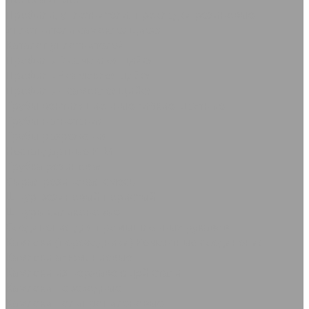
Профили, уплотнители, прокладки резиновые
Уплотнители самоклеящиеся
Каталог уплотнителей
Профиль D самоклеящийся
Профиль Е самоклеящийся
Профиль P самоклеящийся
Трубы вентиляционные гибкие шахтные
Трубы нагнетания
Трубы разрежения
Нестандартные РТИ
Трубка резиновая
Сырая резиновая смесь
Шнур резиновый пористый
Шнуры силиконовые
Соединения для промышленных рукавов
Камлоки (переходники) Ремонтные соединения
Камлоки алюминиевые
Камлоки из нержавеющей стали
Камлоки переходные
Камлоки полипропиленовые