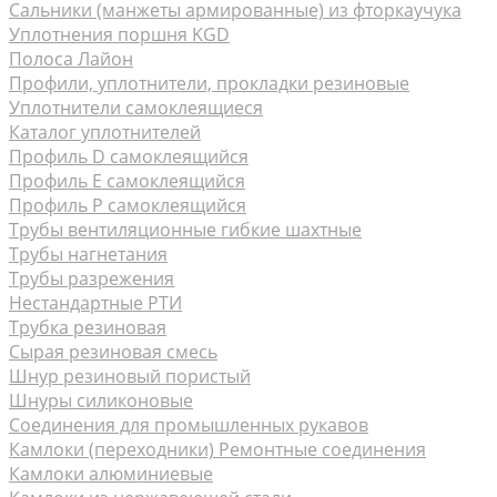
Сальники (манжеты армированные) из фторкаучука
Уплотнения поршня KGD
Полоса Лайон
Профили, уплотнители, прокладки резиновые
Уплотнители самоклеящиеся
Каталог уплотнителей
Профиль D самоклеящийся
Профиль Е самоклеящийся
Профиль P самоклеящийся
Трубы вентиляционные гибкие шахтные
Трубы нагнетания
Трубы разрежения
Нестандартные РТИ
Трубка резиновая
Сырая резиновая смесь
Шнур резиновый пористый
Шнуры силиконовые
Соединения для промышленных рукавов
Камлоки (переходники) Ремонтные соединения
Камлоки алюминиевые