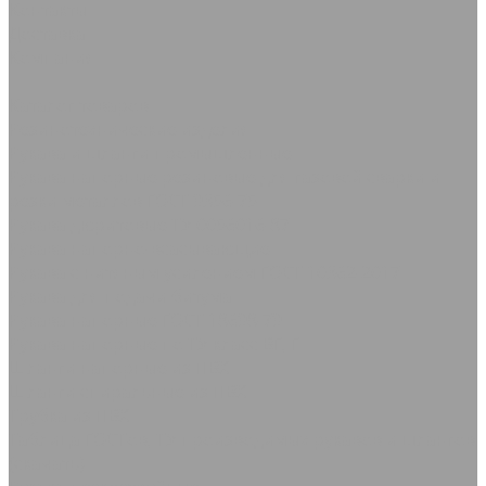
Контакты
Доставка
Компания
...
Каталог товаров
Резинотехнические изделия
Рукава и шланги промышленные
Рукава напорные резиновые для газовой сварки и
резки металлов ГОСТ 9356-75
Рукава дюритовые ТУ 0056016-87
Рукава нaпорно-всасывающие
Рукава с нитяным усилением ГОСТ 10362-2017
Рукава для подачи битума
Рукава напорные ГОСТ 18698-79
Рукава напорные по ТУ класс ВГ, Г
Шланги напорные из ПВХ
Шланги спиральные из ПВХ
Трубка из ПВХ
Таблица ГОСТов, ТУ производимых рукавов и шлангов
(скачать)