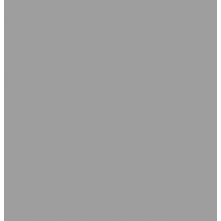
Стеклоткань Стеклопластик
Теплоизоляция AVANTEX
Подшипники
Кольца стопорные
Кольца стопорные внутренние
Кольца стопорные наружные
Комплектующие абразивоструйного оборудования
Крабовые соединения
Подшипники Съемники
Подшипники SKF
Подшипники корпусные
Подшипники миниатюрные
Подшипники роликовые конические
Подшипники роликовые радиальные игольчатые
Подшипники роликовые радиальные с короткими
цилиндрическими роликами
Подшипники роликовые радиальные сферические
двухрядные
Подшипники упорные шариковые
Подшипники шариковые радиально-упорные