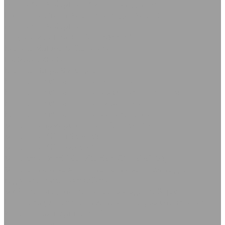
Ленты конвейерные, крепления для лент
Крепление типа &quot;Крокодил&quot;
Ленты конвейерные
Шнуры резиновые ГОСТ 6467-79
Кольца Манжеты Сальники
Грязесъёмники
Кольца направляющие
Кольца уплотнительные в наборах
Кольца уплотнительные из фторкаучука FPM
Кольца уплотнительные резиновые
Кольца уплотнительные силиконовые
Манжеты армированные ГОСТ 8752-79
Манжеты ГОСТ 14896-84
Манжеты ГОСТ 6678-72
Манжеты ТУ 38-1051725-86 (ГОСТ 6969-54)
Манжеты универсальные полиуретановые для
гидравлических устройств
МУВП кольца, втулки, &quot;звездочки&quot;
Сальники (манжеты армированные) из фторкаучука
Уплотнения поршня KGD
Полоса Лайон