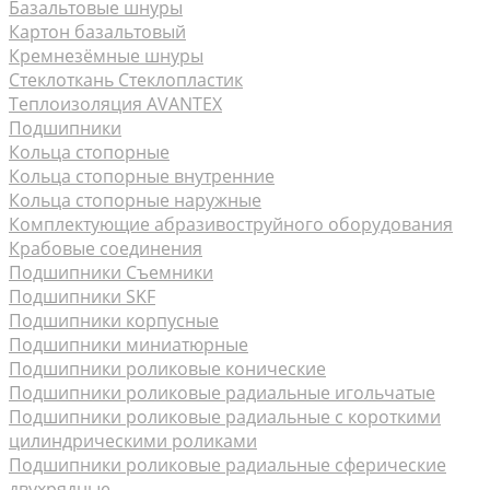
Базальтовые шнуры
Картон базальтовый
Кремнезёмные шнуры
Стеклоткань Стеклопластик
Теплоизоляция AVANTEX
Подшипники
Кольца стопорные
Кольца стопорные внутренние
Кольца стопорные наружные
Комплектующие абразивоструйного оборудования
Крабовые соединения
Подшипники Съемники
Подшипники SKF
Подшипники корпусные
Подшипники миниатюрные
Подшипники роликовые конические
Подшипники роликовые радиальные игольчатые
Подшипники роликовые радиальные с короткими
цилиндрическими роликами
Подшипники роликовые радиальные сферические
двухрядные