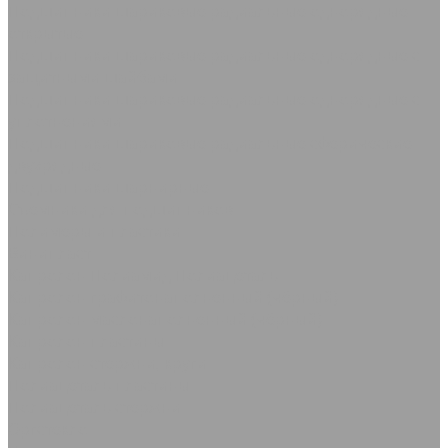
Подшипники шариковые радиальные однорядные
открытые
Подшипники шариковые радиальные однорядные с
защитными шайбами
Подшипники шариковые радиальные однорядные с
уплотнениями
Подшипники шариковые радиальные сферические
двухрядные
Подшипники шарнирные
Съемники для подшипников
Полимеры и пластики
Винипласт
Капролон Полиамид Полиацеталь
Капролон графитонаполненный (чёрный)
Капролон маслонаполненный (чёрный)
Капролон пластины
Капролон стержни, круги
Полиацеталь пластины
Полиацеталь стержни
Оргстекло