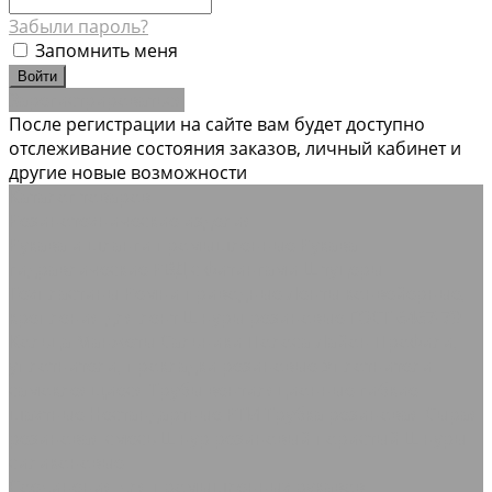
Забыли пароль?
Запомнить меня
Зарегистрироваться
После регистрации на сайте вам будет доступно
отслеживание состояния заказов, личный кабинет и
другие новые возможности
Каталог товаров
Резинотехнические изделия
Рукава и шланги промышленные
Рукава
гидравлические РВД с фитингами Штуцеры
Техпластины
Ремни приводные
Ленты конвейерные,
крепления для лент
Шнуры резиновые ГОСТ 6467-79
Кольца Манжеты Сальники
Полоса Лайон
Профили,
уплотнители, прокладки резиновые
Уплотнители
самоклеящиеся
Трубы вентиляционные гибкие
шахтные
Нестандартные РТИ
Трубка резиновая
Сырая
резиновая смесь
Шнур резиновый пористый
Шнуры
силиконовые
Соединения для промышленных рукавов