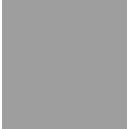
Кольца уплотнительные для камлоков
Ремонтные соединения
Трубки соединительные для патрубков
Хомуты
Хомуты червячные
Хомуты силовые одноболтовые
Хомуты силовые двухболтовые
Хомуты проволочные
Кабельные стяжки
Хомуты МИНИ
Хомуты пружинные
Хомуты Руббер
Хомуты силовые SK
Хомуты трубные
Асбестотехнические изделия
Изделия из асбеста
Картон асбестовый
Лента асбестовая
Лист асбостальной
Ткань асбестовая