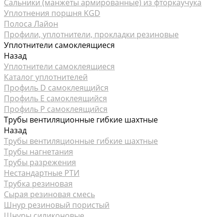
Сальники (манжеты армированные) из фторкаучука
Уплотнения поршня KGD
Полоса Лайон
Профили, уплотнители, прокладки резиновые
Уплотнители самоклеящиеся
Назад
Уплотнители самоклеящиеся
Каталог уплотнителей
Профиль D самоклеящийся
Профиль Е самоклеящийся
Профиль P самоклеящийся
Трубы вентиляционные гибкие шахтные
Назад
Трубы вентиляционные гибкие шахтные
Трубы нагнетания
Трубы разрежения
Нестандартные РТИ
Трубка резиновая
Сырая резиновая смесь
Шнур резиновый пористый
Шнуры силиконовые