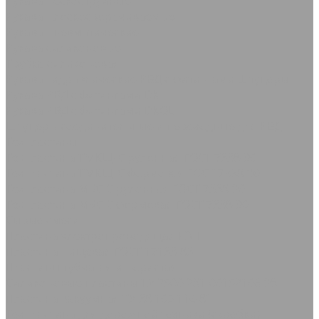
Рукава пескоструйные
Рукава плоскосворачиваемые
Рукава пневматические
Рукава силиконовые
Трубка силиконовая
Рукава гидравлические РВД с фитингами Штуцеры
Рукава РВД с фитингами DK
Рукава РВД с фитингами DKOL
Штуцеры соединительные и переходные для РВД
Техпластины
Техпластина ТМКЩ-С рулонная ГОСТ 7338-90
Техпластина ТМКЩ-С формовая ГОСТ 7338-90
Техпластина МБС-С рулонная ГОСТ 7338-90
Техпластина МБС-С формовая ГОСТ 7338-90
Сырые смеси
Пластина электропроводящая РЭП
Пластина пищевая ГОСТ 17133-83
Пластины губчатая и пористая
Силиконовые пластины ТУ 2500-281-00152106-98
Пластина вакуумная ТУ 38.105.116-81
Техпластина для дорожной техники (скребки)