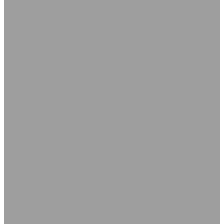
Дорожка автомобильная
Коврики диэлектрические
Пластины МАГНИТОДИЭЛЕКТРИЧЕСКИЕ
Ремни приводные
Ремни клиновые Z(О)
Ремни клиновые В(Б)
Ремни клиновые С(В)
Ремни клиновые SPZ и XPZ
Ремни клиновые SPC и XPC
Ремни клиновые SPA и XPA
Ремни клиновые SPB и XPB
Ремни клиновые А
Ремни клиновые D(Г) и Е(Д)
Ремни поликлиновые
Ремни вентиляторные с формованным зубом AVX
Ремни вентиляторные
Ремни вариаторные промышленные
Ремни вариаторные для с/х техники
Ремни многоручьевые
Ремни плоские для с/х техники