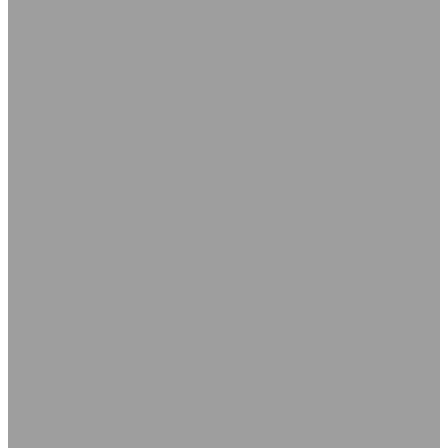
Полиуретан
Пластины полиуретан
Пресс-маслёнки (тавотницы)
Стержни полиуретан
Фторопласт, Лента ФУМ
Лента ФУМ
Пластины
Стержни
РТИ для подвижного состава РЖД
Сопутствующие товары
Каболка
Круги абразивные по металлу
Сантехнический лён
Смазки, клеи, герметики
Герметики и фиксаторы
Клеи
Очистители
Смазки
Сопла пескоструйные
Составы для защиты от коррозии
Составы металлонаполненные