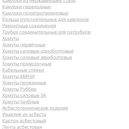
Камлоки из нержавеющей стали
Камлоки переходные
Камлоки полипропиленовые
Кольца уплотнительные для камлоков
Ремонтные соединения
Трубки соединительные для патрубков
Хомуты
Хомуты червячные
Хомуты силовые одноболтовые
Хомуты силовые двухболтовые
Хомуты проволочные
Кабельные стяжки
Хомуты МИНИ
Хомуты пружинные
Хомуты Руббер
Хомуты силовые SK
Хомуты трубные
Асбестотехнические изделия
Изделия из асбеста
Картон асбестовый
Лента асбестовая